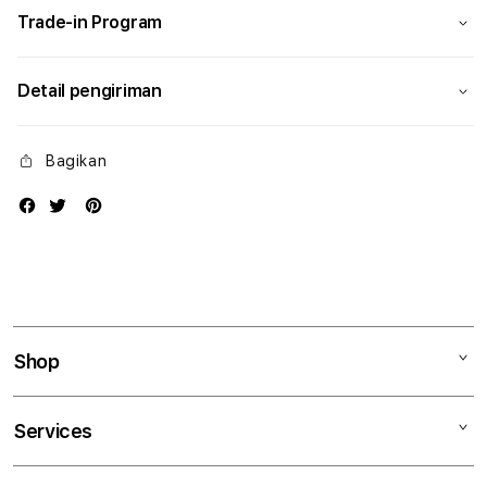
Trade-in Program
Detail pengiriman
Bagikan
Shop
Mac
Services
iPad