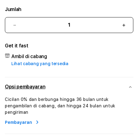
Jumlah
Kurangi
Tam
jumlah
juml
untuk
untu
Get it fast
GAIB4D
GAI
#3
#3
Ambil di cabang
TradiTours
Tradi
Lihat cabang yang tersedia
Jasa
Jasa
Wisata
Wisa
Dan
Dan
Paket
Pake
Opsi pembayaran
Perjalanan
Perja
Wisata
Wisa
Cicilan 0% dan berbunga hingga 36 bulan untuk
Tunisia
Tunis
pengambilan di cabang, dan hingga 24 bulan untuk
Profesional
Profe
pengiriman
Pembayaran