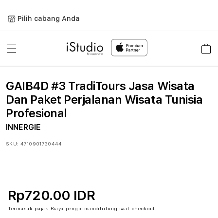
Lewati
ke
Pilih cabang Anda
konten
Keranja
GAIB4D #3 TradiTours Jasa Wisata
Dan Paket Perjalanan Wisata Tunisia
Profesional
INNERGIE
SKU:
4710901730444
Rp720.00 IDR
Termasuk pajak
Biaya pengiriman
dihitung saat checkout