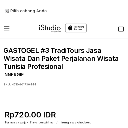
Lewati
ke
Pilih cabang Anda
konten
Keranja
GASTOGEL #3 TradiTours Jasa
Wisata Dan Paket Perjalanan Wisata
Tunisia Profesional
INNERGIE
SKU:
4710901730444
Rp720.00 IDR
Termasuk pajak
Biaya pengiriman
dihitung saat checkout