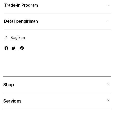
Trade-in Program
Detail pengiriman
Bagikan
Shop
Mac
Services
iPad