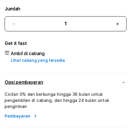
Jumlah
Kurangi
Tam
jumlah
juml
untuk
untu
Get it fast
GASTOGEL
GAS
#3
#3
Ambil di cabang
TradiTours
Tradi
Lihat cabang yang tersedia
Jasa
Jasa
Wisata
Wisa
Dan
Dan
Paket
Pake
Opsi pembayaran
Perjalanan
Perja
Wisata
Wisa
Cicilan 0% dan berbunga hingga 36 bulan untuk
Tunisia
Tunis
pengambilan di cabang, dan hingga 24 bulan untuk
Profesional
Profe
pengiriman
Pembayaran