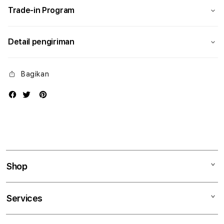
Trade-in Program
Detail pengiriman
Bagikan
Shop
Mac
Services
iPad