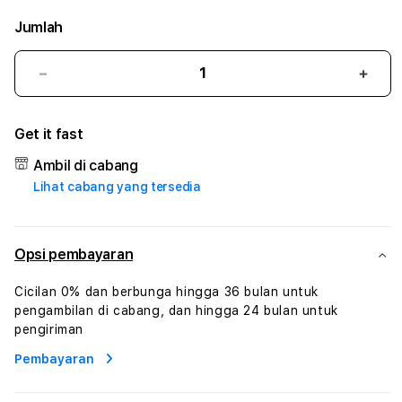
Jumlah
Kurangi
Tam
jumlah
juml
untuk
untu
Get it fast
GELAY88
GEL
#3
#3
Ambil di cabang
TradiTours
Tradi
Lihat cabang yang tersedia
Jasa
Jasa
Wisata
Wisa
Dan
Dan
Paket
Pake
Opsi pembayaran
Perjalanan
Perja
Wisata
Wisa
Cicilan 0% dan berbunga hingga 36 bulan untuk
Tunisia
Tunis
pengambilan di cabang, dan hingga 24 bulan untuk
Profesional
Profe
pengiriman
Pembayaran