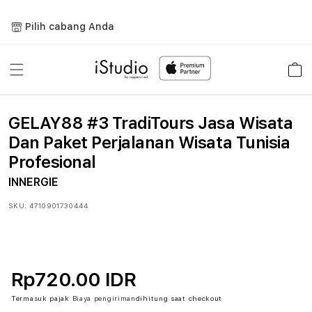
Lewati
ke
Pilih cabang Anda
konten
Keranja
GELAY88 #3 TradiTours Jasa Wisata
Dan Paket Perjalanan Wisata Tunisia
Profesional
INNERGIE
SKU:
4710901730444
Rp720.00 IDR
Termasuk pajak
Biaya pengiriman
dihitung saat checkout