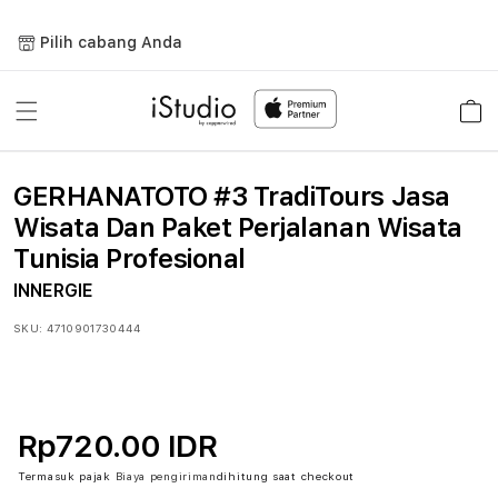
Lewati
ke
Pilih cabang Anda
konten
Keranja
GERHANATOTO #3 TradiTours Jasa
Wisata Dan Paket Perjalanan Wisata
Tunisia Profesional
INNERGIE
SKU:
4710901730444
Rp720.00 IDR
Termasuk pajak
Biaya pengiriman
dihitung saat checkout