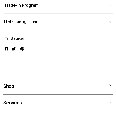
Trade-in Program
Detail pengiriman
Bagikan
Shop
Mac
Services
iPad