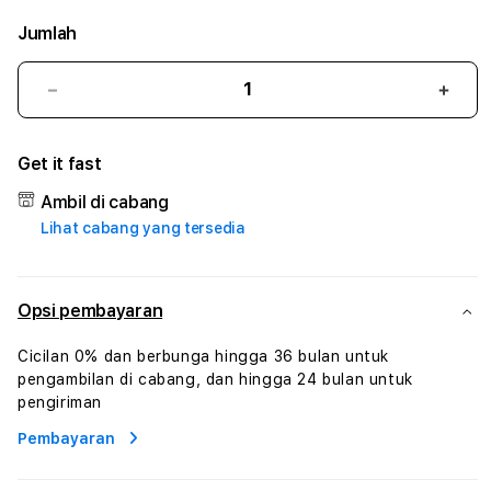
Jumlah
Kurangi
Tam
jumlah
juml
untuk
untu
Get it fast
GERHANATOTO
GER
#3
#3
Ambil di cabang
TradiTours
Tradi
Lihat cabang yang tersedia
Jasa
Jasa
Wisata
Wisa
Dan
Dan
Paket
Pake
Opsi pembayaran
Perjalanan
Perja
Wisata
Wisa
Cicilan 0% dan berbunga hingga 36 bulan untuk
Tunisia
Tunis
pengambilan di cabang, dan hingga 24 bulan untuk
Profesional
Profe
pengiriman
Pembayaran