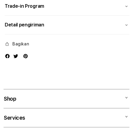
Trade-in Program
Detail pengiriman
Bagikan
Shop
Mac
Services
iPad