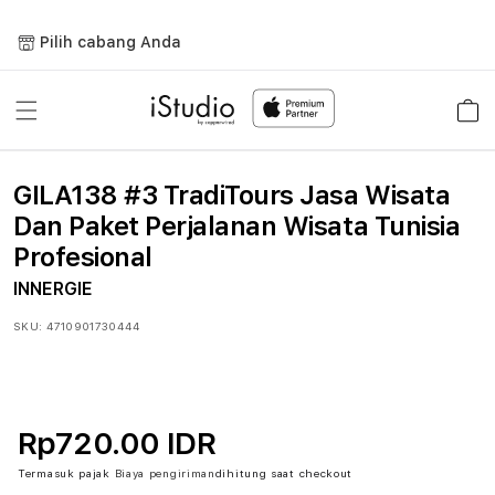
Lewati
ke
Pilih cabang Anda
konten
Keranja
GILA138 #3 TradiTours Jasa Wisata
Dan Paket Perjalanan Wisata Tunisia
Profesional
INNERGIE
SKU:
4710901730444
Rp720.00 IDR
Termasuk pajak
Biaya pengiriman
dihitung saat checkout