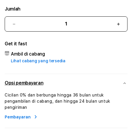
Jumlah
Kurangi
Tam
jumlah
juml
untuk
untu
Get it fast
GILA138
GILA
#3
#3
Ambil di cabang
TradiTours
Tradi
Lihat cabang yang tersedia
Jasa
Jasa
Wisata
Wisa
Dan
Dan
Paket
Pake
Opsi pembayaran
Perjalanan
Perja
Wisata
Wisa
Cicilan 0% dan berbunga hingga 36 bulan untuk
Tunisia
Tunis
pengambilan di cabang, dan hingga 24 bulan untuk
Profesional
Profe
pengiriman
Pembayaran