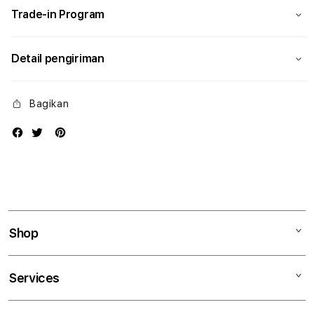
Trade-in Program
Detail pengiriman
Bagikan
Shop
Mac
Services
iPad