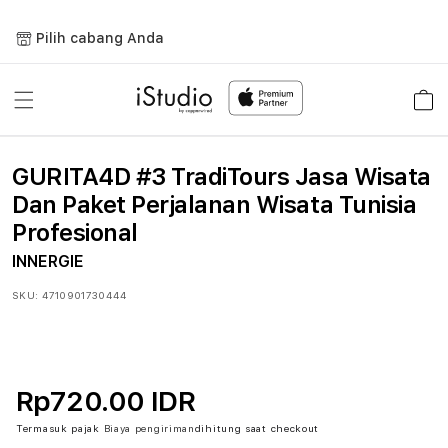
Lewati
ke
Pilih cabang Anda
konten
Keranja
GURITA4D #3 TradiTours Jasa Wisata
Dan Paket Perjalanan Wisata Tunisia
Profesional
INNERGIE
SKU:
4710901730444
Rp720.00 IDR
Termasuk pajak
Biaya pengiriman
dihitung saat checkout