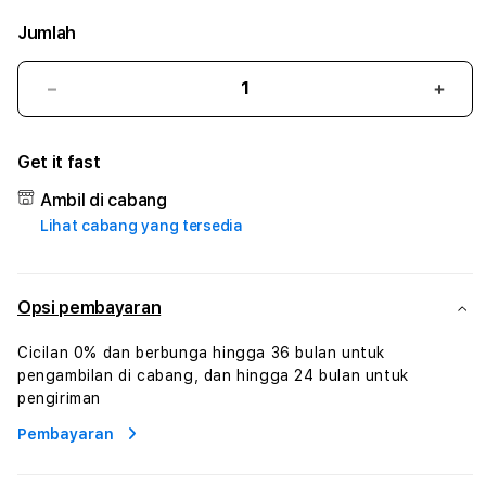
Jumlah
Kurangi
Tam
jumlah
juml
untuk
untu
Get it fast
GURITA4D
GUR
#3
#3
Ambil di cabang
TradiTours
Tradi
Lihat cabang yang tersedia
Jasa
Jasa
Wisata
Wisa
Dan
Dan
Paket
Pake
Opsi pembayaran
Perjalanan
Perja
Wisata
Wisa
Cicilan 0% dan berbunga hingga 36 bulan untuk
Tunisia
Tunis
pengambilan di cabang, dan hingga 24 bulan untuk
Profesional
Profe
pengiriman
Pembayaran