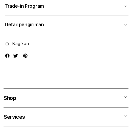
Trade-in Program
Detail pengiriman
Bagikan
Shop
Mac
Services
iPad