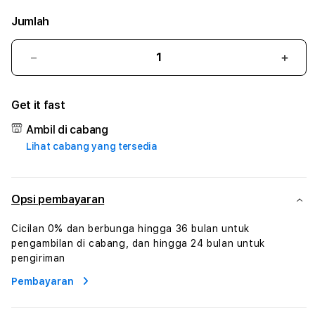
Jumlah
Kurangi
Tam
jumlah
juml
untuk
untu
Get it fast
HEROSLOT77
HER
#3
#3
Ambil di cabang
TradiTours
Tradi
Lihat cabang yang tersedia
Jasa
Jasa
Wisata
Wisa
Dan
Dan
Paket
Pake
Opsi pembayaran
Perjalanan
Perja
Wisata
Wisa
Cicilan 0% dan berbunga hingga 36 bulan untuk
Tunisia
Tunis
pengambilan di cabang, dan hingga 24 bulan untuk
Profesional
Profe
pengiriman
Pembayaran