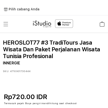
Lewati
ke
Pilih cabang Anda
konten
Keranja
HEROSLOT77 #3 TradiTours Jasa
Wisata Dan Paket Perjalanan Wisata
Tunisia Profesional
INNERGIE
SKU:
4710901730444
Rp720.00 IDR
Termasuk pajak
Biaya pengiriman
dihitung saat checkout