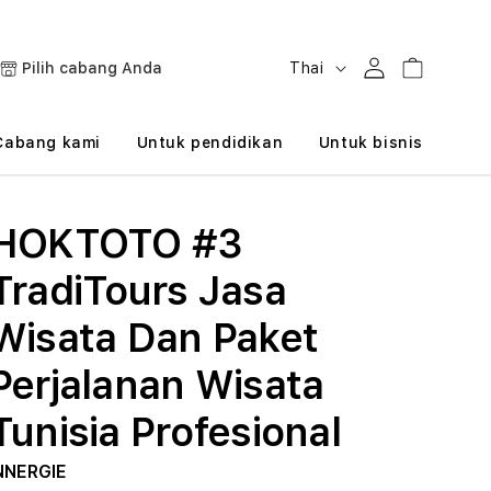
B
Masuk
Keranjang
Pilih cabang Anda
Thai
a
h
Cabang kami
Untuk pendidikan
Untuk bisnis
a
s
HOKTOTO #3
a
TradiTours Jasa
Wisata Dan Paket
Perjalanan Wisata
Tunisia Profesional
NNERGIE