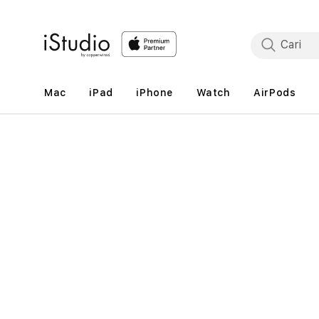
Lewati
ke
konten
Mac
iPad
iPhone
Watch
AirPods
Lewati
ke
informasi
produk