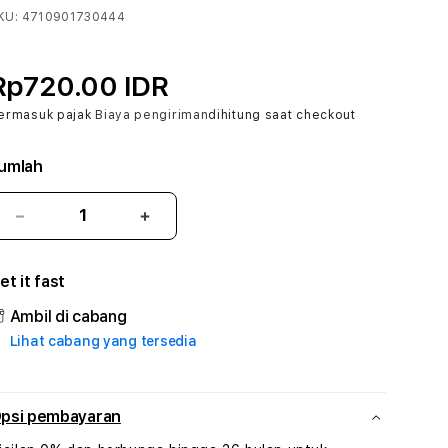
KU:
4710901730444
Rp720.00 IDR
ermasuk pajak
Biaya pengiriman
dihitung saat checkout
umlah
Kurangi
Tambah
jumlah
jumlah
untuk
untuk
et it fast
HOKTOTO
HOKTOTO
#3
#3
Ambil di cabang
TradiTours
TradiTours
Lihat cabang yang tersedia
Jasa
Jasa
Wisata
Wisata
Dan
Dan
Paket
Paket
psi pembayaran
Perjalanan
Perjalanan