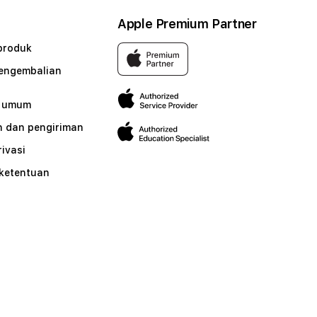
Apple Premium Partner
produk
pengembalian
n umum
 dan pengiriman
rivasi
 ketentuan
n