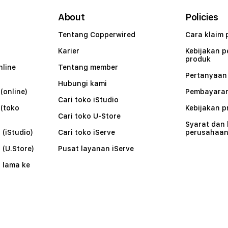
About
Policies
Tentang Copperwired
Cara klaim 
Karier
Kebijakan 
produk
nline
Tentang member
Pertanyaa
Hubungi kami
(online)
Pembayaran
Cari toko iStudio
 (toko
Kebijakan p
Cari toko U-Store
Syarat dan
 (iStudio)
Cari toko iServe
perusahaa
 (U.Store)
Pusat layanan iServe
 lama ke