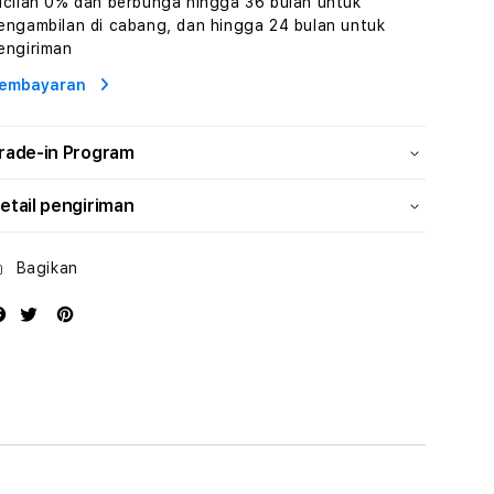
icilan 0% dan berbunga hingga 36 bulan untuk
Wisata
Wisata
engambilan di cabang, dan hingga 24 bulan untuk
Tunisia
Tunisia
engiriman
Profesional
Profesional
embayaran
rade-in Program
etail pengiriman
Bagikan