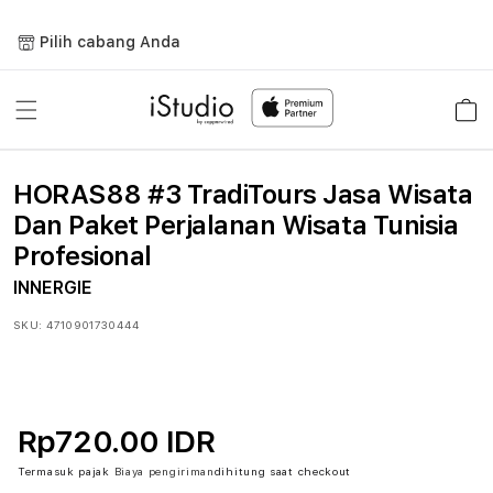
Lewati
ke
Pilih cabang Anda
konten
Keranja
HORAS88 #3 TradiTours Jasa Wisata
Dan Paket Perjalanan Wisata Tunisia
Profesional
INNERGIE
SKU:
4710901730444
Rp720.00 IDR
Termasuk pajak
Biaya pengiriman
dihitung saat checkout