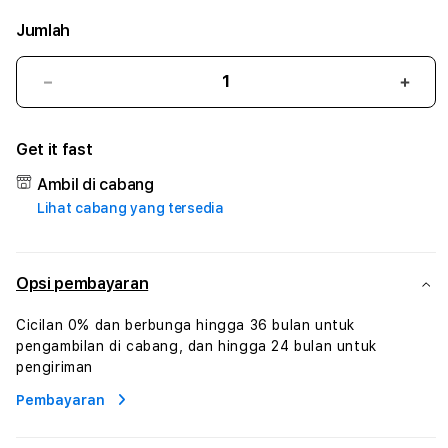
Jumlah
Kurangi
Tam
jumlah
juml
untuk
untu
Get it fast
HORAS88
HOR
#3
#3
Ambil di cabang
TradiTours
Tradi
Lihat cabang yang tersedia
Jasa
Jasa
Wisata
Wisa
Dan
Dan
Paket
Pake
Opsi pembayaran
Perjalanan
Perja
Wisata
Wisa
Cicilan 0% dan berbunga hingga 36 bulan untuk
Tunisia
Tunis
pengambilan di cabang, dan hingga 24 bulan untuk
Profesional
Profe
pengiriman
Pembayaran