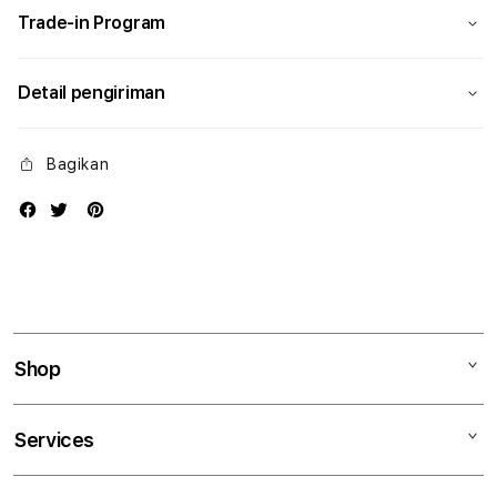
Trade-in Program
Detail pengiriman
Bagikan
Shop
Mac
Services
iPad