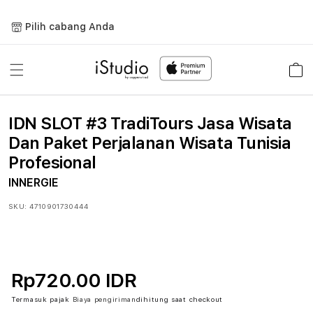
Lewati
ke
Pilih cabang Anda
konten
Keranja
IDN SLOT #3 TradiTours Jasa Wisata
Dan Paket Perjalanan Wisata Tunisia
Profesional
INNERGIE
SKU:
4710901730444
Rp720.00 IDR
Termasuk pajak
Biaya pengiriman
dihitung saat checkout