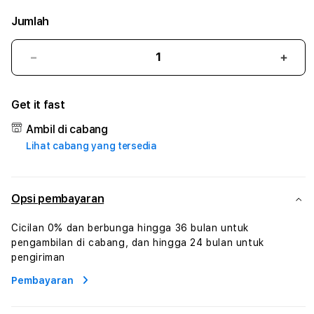
Jumlah
Kurangi
Tam
jumlah
juml
untuk
untu
Get it fast
IDN
IDN
SLOT
SLO
Ambil di cabang
#3
#3
Lihat cabang yang tersedia
TradiTours
Tradi
Jasa
Jasa
Wisata
Wisa
Dan
Dan
Opsi pembayaran
Paket
Pake
Perjalanan
Perja
Cicilan 0% dan berbunga hingga 36 bulan untuk
Wisata
Wisa
pengambilan di cabang, dan hingga 24 bulan untuk
Tunisia
Tunis
pengiriman
Profesional
Profe
Pembayaran