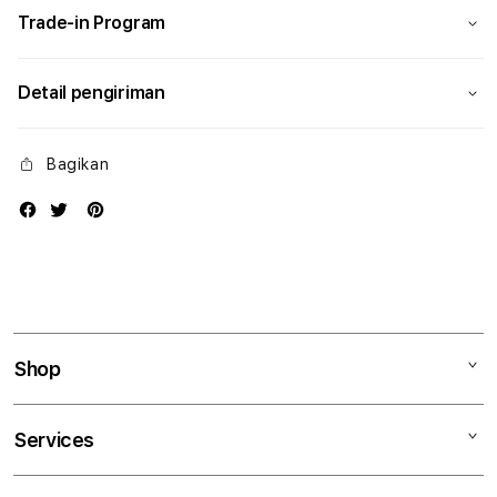
Trade-in Program
Detail pengiriman
Bagikan
Shop
Mac
Services
iPad