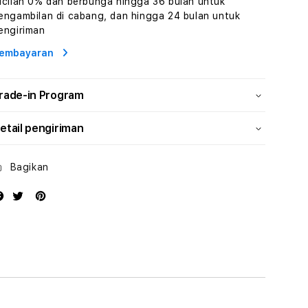
icilan 0% dan berbunga hingga 36 bulan untuk
Wisata
Wisata
engambilan di cabang, dan hingga 24 bulan untuk
Tunisia
Tunisia
engiriman
Profesional
Profesional
embayaran
rade-in Program
etail pengiriman
Bagikan