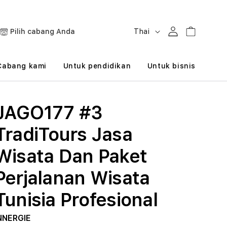
B
Masuk
Keranjang
Pilih cabang Anda
Thai
a
h
Cabang kami
Untuk pendidikan
Untuk bisnis
a
s
JAGO177 #3
a
TradiTours Jasa
Wisata Dan Paket
Perjalanan Wisata
Tunisia Profesional
NNERGIE