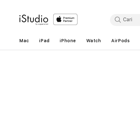
Lewati
ke
konten
Mac
iPad
iPhone
Watch
AirPods
Lewati
ke
informasi
produk