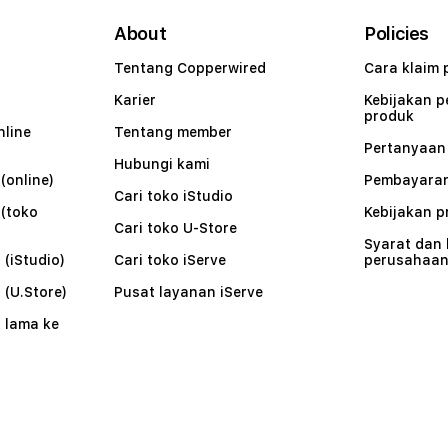
About
Policies
Tentang Copperwired
Cara klaim 
Karier
Kebijakan 
produk
nline
Tentang member
Pertanyaa
Hubungi kami
(online)
Pembayaran
Cari toko iStudio
 (toko
Kebijakan p
Cari toko U-Store
Syarat dan
 (iStudio)
Cari toko iServe
perusahaa
 (U.Store)
Pusat layanan iServe
 lama ke