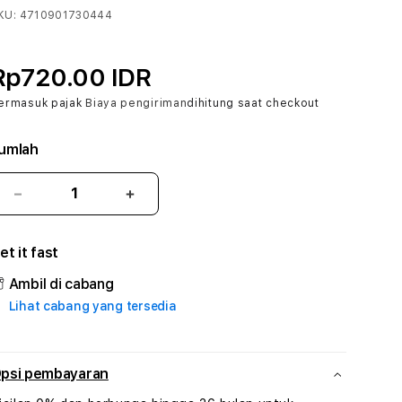
KU:
4710901730444
Rp720.00 IDR
ermasuk pajak
Biaya pengiriman
dihitung saat checkout
umlah
Kurangi
Tambah
jumlah
jumlah
untuk
untuk
et it fast
JAGO177
JAGO177
#3
#3
Ambil di cabang
TradiTours
TradiTours
Lihat cabang yang tersedia
Jasa
Jasa
Wisata
Wisata
Dan
Dan
Paket
Paket
psi pembayaran
Perjalanan
Perjalanan