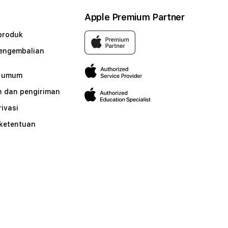
Apple Premium Partner
produk
pengembalian
n umum
 dan pengiriman
rivasi
 ketentuan
n