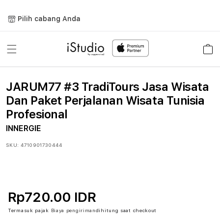
Lewati
ke
Pilih cabang Anda
konten
Keranja
JARUM77 #3 TradiTours Jasa Wisata
Dan Paket Perjalanan Wisata Tunisia
Profesional
INNERGIE
SKU:
4710901730444
Rp720.00 IDR
Termasuk pajak
Biaya pengiriman
dihitung saat checkout