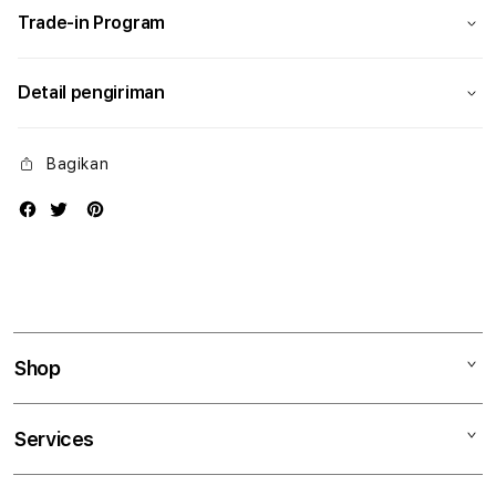
Trade-in Program
Detail pengiriman
Bagikan
Shop
Mac
Services
iPad