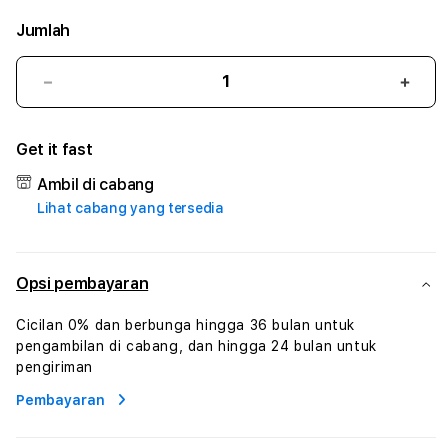
Jumlah
Kurangi
Tam
jumlah
juml
untuk
untu
Get it fast
JARUM77
JAR
#3
#3
Ambil di cabang
TradiTours
Tradi
Lihat cabang yang tersedia
Jasa
Jasa
Wisata
Wisa
Dan
Dan
Paket
Pake
Opsi pembayaran
Perjalanan
Perja
Wisata
Wisa
Cicilan 0% dan berbunga hingga 36 bulan untuk
Tunisia
Tunis
pengambilan di cabang, dan hingga 24 bulan untuk
Profesional
Profe
pengiriman
Pembayaran