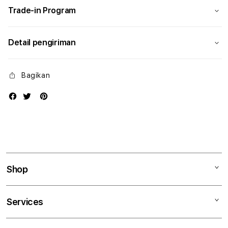
Trade-in Program
Detail pengiriman
Bagikan
Shop
Mac
Services
iPad