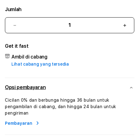
Jumlah
Kurangi
Tam
jumlah
juml
untuk
untu
Get it fast
JAVABETSPORT
JAV
#3
#3
Ambil di cabang
TradiTours
Tradi
Lihat cabang yang tersedia
Jasa
Jasa
Wisata
Wisa
Dan
Dan
Paket
Pake
Opsi pembayaran
Perjalanan
Perja
Wisata
Wisa
Cicilan 0% dan berbunga hingga 36 bulan untuk
Tunisia
Tunis
pengambilan di cabang, dan hingga 24 bulan untuk
Profesional
Profe
pengiriman
Pembayaran