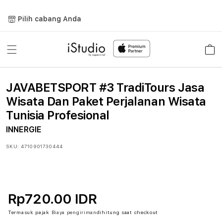
Lewati
ke
Pilih cabang Anda
konten
Keranja
JAVABETSPORT #3 TradiTours Jasa
Wisata Dan Paket Perjalanan Wisata
Tunisia Profesional
INNERGIE
SKU:
4710901730444
Rp720.00 IDR
Termasuk pajak
Biaya pengiriman
dihitung saat checkout