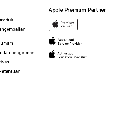
Apple Premium Partner
produk
pengembalian
n umum
 dan pengiriman
rivasi
 ketentuan
n