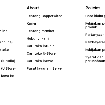
About
Policies
Tentang Copperwired
Cara klaim 
Karier
Kebijakan 
produk
nline
Tentang member
Pertanyaa
Hubungi kami
(online)
Pembayaran
Cari toko iStudio
 (toko
Kebijakan p
Cari toko U-Store
Syarat dan
 (iStudio)
Cari toko iServe
perusahaa
 (U.Store)
Pusat layanan iServe
 lama ke