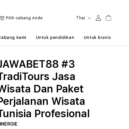
B
Masuk
Keranjang
Pilih cabang Anda
Thai
a
h
Cabang kami
Untuk pendidikan
Untuk bisnis
a
s
JAWABET88 #3
a
TradiTours Jasa
Wisata Dan Paket
Perjalanan Wisata
Tunisia Profesional
NNERGIE