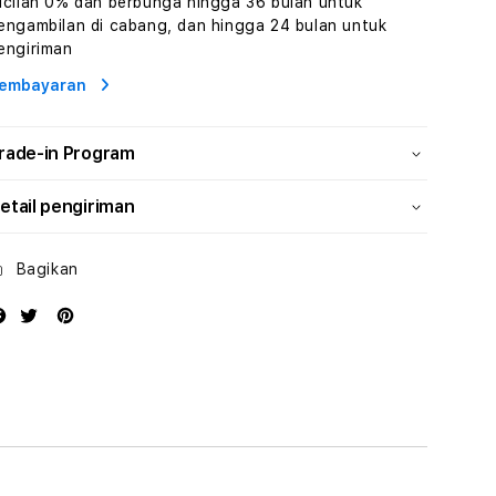
icilan 0% dan berbunga hingga 36 bulan untuk
Wisata
Wisata
engambilan di cabang, dan hingga 24 bulan untuk
Tunisia
Tunisia
engiriman
Profesional
Profesional
embayaran
rade-in Program
etail pengiriman
Bagikan