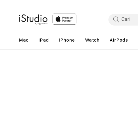
Lewati
ke
konten
Mac
iPad
iPhone
Watch
AirPods
Lewati
ke
informasi
produk