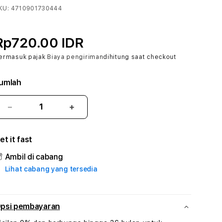
KU:
4710901730444
Rp720.00 IDR
ermasuk pajak
Biaya pengiriman
dihitung saat checkout
umlah
Kurangi
Tambah
jumlah
jumlah
untuk
untuk
et it fast
JAWABET88
JAWABET88
#3
#3
Ambil di cabang
TradiTours
TradiTours
Lihat cabang yang tersedia
Jasa
Jasa
Wisata
Wisata
Dan
Dan
Paket
Paket
psi pembayaran
Perjalanan
Perjalanan