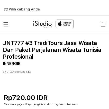
Lewati
ke
Pilih cabang Anda
konten
Keranja
JNT777 #3 TradiTours Jasa Wisata
Dan Paket Perjalanan Wisata Tunisia
Profesional
INNERGIE
SKU:
4710901730444
Rp720.00 IDR
Termasuk pajak
Biaya pengiriman
dihitung saat checkout