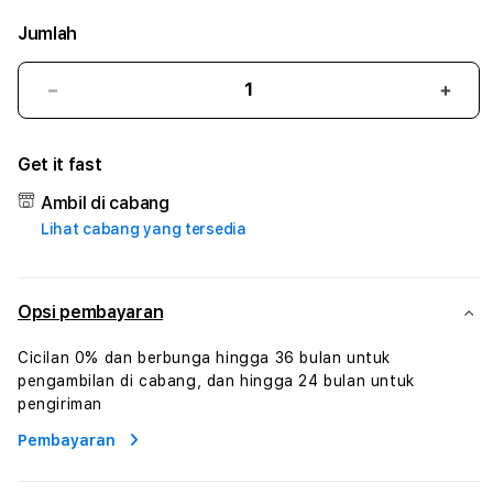
Jumlah
Kurangi
Tam
jumlah
juml
untuk
untu
Get it fast
JNT777
JNT7
#3
#3
Ambil di cabang
TradiTours
Tradi
Lihat cabang yang tersedia
Jasa
Jasa
Wisata
Wisa
Dan
Dan
Paket
Pake
Opsi pembayaran
Perjalanan
Perja
Wisata
Wisa
Cicilan 0% dan berbunga hingga 36 bulan untuk
Tunisia
Tunis
pengambilan di cabang, dan hingga 24 bulan untuk
Profesional
Profe
pengiriman
Pembayaran