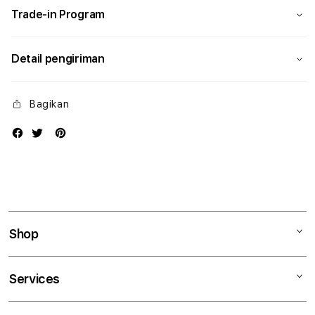
Trade-in Program
Detail pengiriman
Bagikan
Shop
Mac
Services
iPad