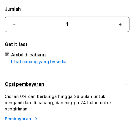
Jumlah
Kurangi
Tam
jumlah
juml
untuk
untu
Get it fast
JONISLOT
JONI
#3
#3
Ambil di cabang
TradiTours
Tradi
Lihat cabang yang tersedia
Jasa
Jasa
Wisata
Wisa
Dan
Dan
Paket
Pake
Opsi pembayaran
Perjalanan
Perja
Wisata
Wisa
Cicilan 0% dan berbunga hingga 36 bulan untuk
Tunisia
Tunis
pengambilan di cabang, dan hingga 24 bulan untuk
Profesional
Profe
pengiriman
Pembayaran