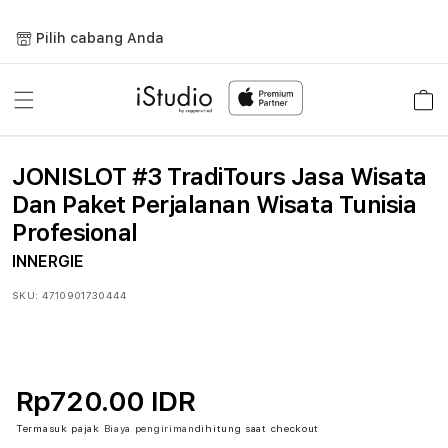
Lewati
ke
Pilih cabang Anda
konten
Keranja
JONISLOT #3 TradiTours Jasa Wisata
Dan Paket Perjalanan Wisata Tunisia
Profesional
INNERGIE
SKU:
4710901730444
Rp720.00 IDR
Termasuk pajak
Biaya pengiriman
dihitung saat checkout