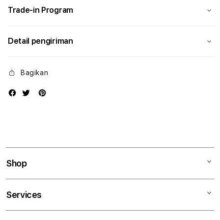
Trade-in Program
Detail pengiriman
Bagikan
Shop
Mac
Services
iPad