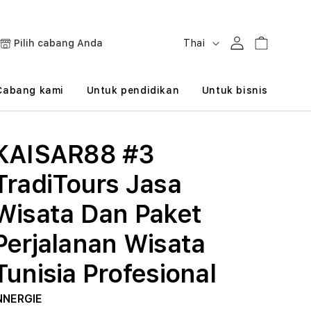
B
Masuk
Keranjang
Pilih cabang Anda
Thai
a
h
Cabang kami
Untuk pendidikan
Untuk bisnis
a
s
KAISAR88 #3
a
TradiTours Jasa
Wisata Dan Paket
Perjalanan Wisata
Tunisia Profesional
NNERGIE