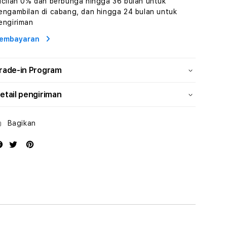
icilan 0% dan berbunga hingga 36 bulan untuk
Wisata
Wisata
engambilan di cabang, dan hingga 24 bulan untuk
Tunisia
Tunisia
engiriman
Profesional
Profesional
embayaran
rade-in Program
etail pengiriman
Bagikan