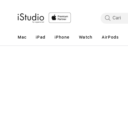
Lewati
ke
konten
Mac
iPad
iPhone
Watch
AirPods
Lewati
ke
informasi
produk