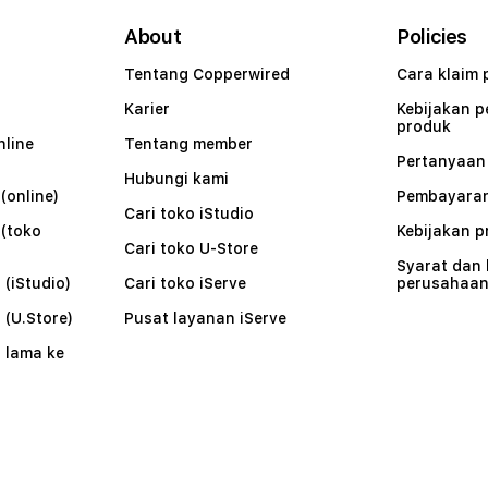
About
Policies
Tentang Copperwired
Cara klaim 
Karier
Kebijakan 
produk
nline
Tentang member
Pertanyaa
Hubungi kami
(online)
Pembayaran
Cari toko iStudio
 (toko
Kebijakan p
Cari toko U-Store
Syarat dan
 (iStudio)
Cari toko iServe
perusahaa
 (U.Store)
Pusat layanan iServe
 lama ke