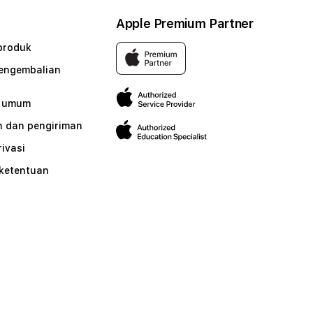
Apple Premium Partner
produk
pengembalian
n umum
 dan pengiriman
rivasi
 ketentuan
n