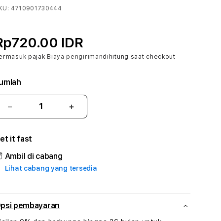
KU:
4710901730444
Rp720.00 IDR
ermasuk pajak
Biaya pengiriman
dihitung saat checkout
umlah
Kurangi
Tambah
jumlah
jumlah
untuk
untuk
et it fast
KAISAR88
KAISAR88
#3
#3
Ambil di cabang
TradiTours
TradiTours
Lihat cabang yang tersedia
Jasa
Jasa
Wisata
Wisata
Dan
Dan
Paket
Paket
psi pembayaran
Perjalanan
Perjalanan