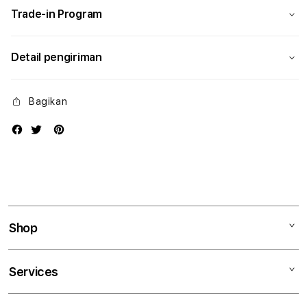
Trade-in Program
Detail pengiriman
Bagikan
Shop
Mac
Services
iPad