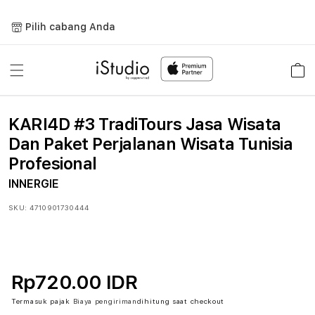
Lewati
ke
Pilih cabang Anda
konten
Keranja
KARI4D #3 TradiTours Jasa Wisata
Dan Paket Perjalanan Wisata Tunisia
Profesional
INNERGIE
SKU:
4710901730444
Rp720.00 IDR
Termasuk pajak
Biaya pengiriman
dihitung saat checkout