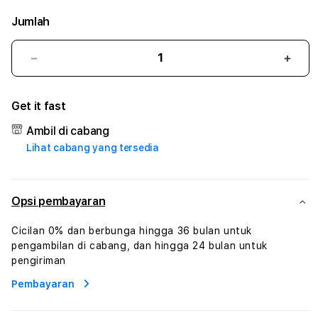
Jumlah
Kurangi
Tam
jumlah
juml
untuk
untu
Get it fast
KARI4D
KARI
#3
#3
Ambil di cabang
TradiTours
Tradi
Lihat cabang yang tersedia
Jasa
Jasa
Wisata
Wisa
Dan
Dan
Paket
Pake
Opsi pembayaran
Perjalanan
Perja
Wisata
Wisa
Cicilan 0% dan berbunga hingga 36 bulan untuk
Tunisia
Tunis
pengambilan di cabang, dan hingga 24 bulan untuk
Profesional
Profe
pengiriman
Pembayaran