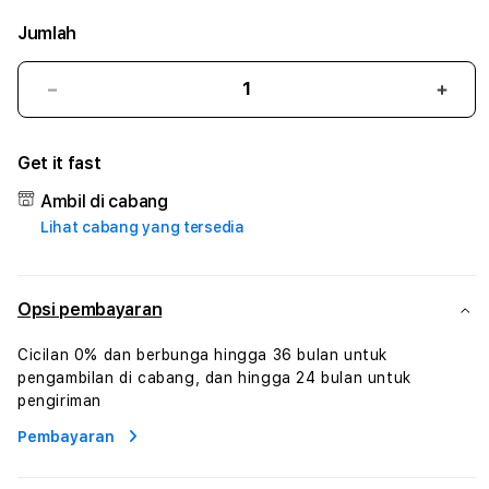
Jumlah
Kurangi
Tam
jumlah
juml
untuk
untu
Get it fast
KEDAI169
KEDA
#3
#3
Ambil di cabang
TradiTours
Tradi
Lihat cabang yang tersedia
Jasa
Jasa
Wisata
Wisa
Dan
Dan
Paket
Pake
Opsi pembayaran
Perjalanan
Perja
Wisata
Wisa
Cicilan 0% dan berbunga hingga 36 bulan untuk
Tunisia
Tunis
pengambilan di cabang, dan hingga 24 bulan untuk
Profesional
Profe
pengiriman
Pembayaran