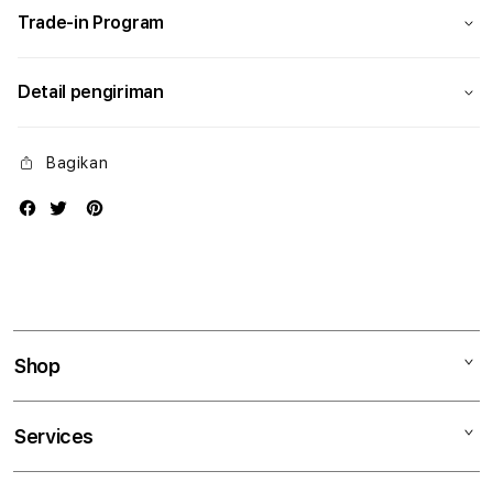
Trade-in Program
Detail pengiriman
Bagikan
Shop
Mac
Services
iPad