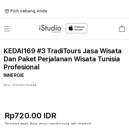
Lewati
ke
Pilih cabang Anda
konten
Keranja
KEDAI169 #3 TradiTours Jasa Wisata
Dan Paket Perjalanan Wisata Tunisia
Profesional
INNERGIE
SKU:
4710901730444
Rp720.00 IDR
Termasuk pajak
Biaya pengiriman
dihitung saat checkout