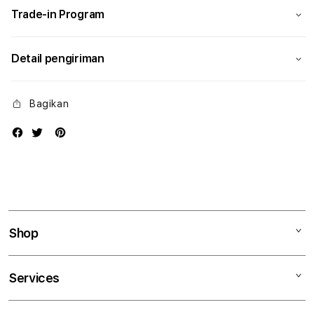
Trade-in Program
Detail pengiriman
Bagikan
Shop
Mac
Services
iPad