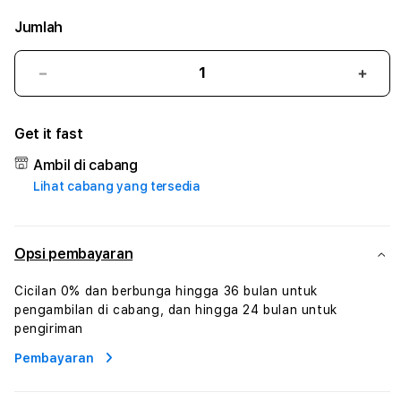
Jumlah
Kurangi
Tam
jumlah
juml
untuk
untu
Get it fast
KEPO4D
KEP
#3
#3
Ambil di cabang
TradiTours
Tradi
Lihat cabang yang tersedia
Jasa
Jasa
Wisata
Wisa
Dan
Dan
Paket
Pake
Opsi pembayaran
Perjalanan
Perja
Wisata
Wisa
Cicilan 0% dan berbunga hingga 36 bulan untuk
Tunisia
Tunis
pengambilan di cabang, dan hingga 24 bulan untuk
Profesional
Profe
pengiriman
Pembayaran