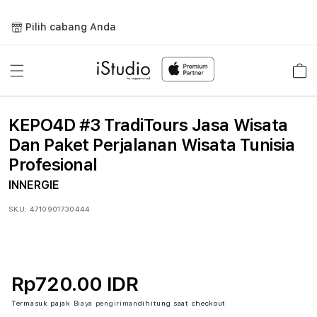
Lewati
ke
Pilih cabang Anda
konten
Keranja
KEPO4D #3 TradiTours Jasa Wisata
Dan Paket Perjalanan Wisata Tunisia
Profesional
INNERGIE
SKU:
4710901730444
Rp720.00 IDR
Termasuk pajak
Biaya pengiriman
dihitung saat checkout