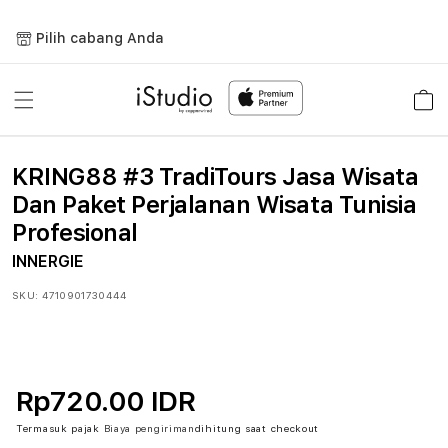
Lewati
ke
Pilih cabang Anda
konten
Keranja
KRING88 #3 TradiTours Jasa Wisata
Dan Paket Perjalanan Wisata Tunisia
Profesional
INNERGIE
SKU:
4710901730444
Rp720.00 IDR
Termasuk pajak
Biaya pengiriman
dihitung saat checkout