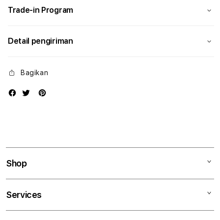
Trade-in Program
Detail pengiriman
Bagikan
Shop
Mac
Services
iPad