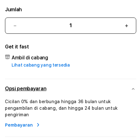
Jumlah
Kurangi
Tam
jumlah
juml
untuk
untu
Get it fast
KRING88
KRIN
#3
#3
Ambil di cabang
TradiTours
Tradi
Lihat cabang yang tersedia
Jasa
Jasa
Wisata
Wisa
Dan
Dan
Paket
Pake
Opsi pembayaran
Perjalanan
Perja
Wisata
Wisa
Cicilan 0% dan berbunga hingga 36 bulan untuk
Tunisia
Tunis
pengambilan di cabang, dan hingga 24 bulan untuk
Profesional
Profe
pengiriman
Pembayaran