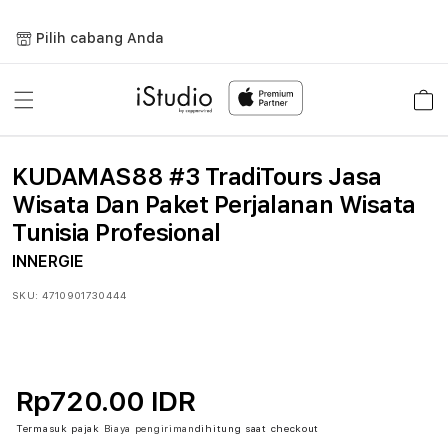
Lewati
ke
Pilih cabang Anda
konten
Keranja
KUDAMAS88 #3 TradiTours Jasa
Wisata Dan Paket Perjalanan Wisata
Tunisia Profesional
INNERGIE
SKU:
4710901730444
Rp720.00 IDR
Termasuk pajak
Biaya pengiriman
dihitung saat checkout