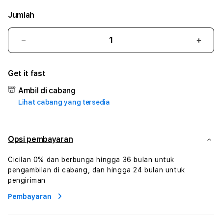
Jumlah
Kurangi
Tam
jumlah
juml
untuk
untu
Get it fast
KUDAMAS88
KUD
#3
#3
Ambil di cabang
TradiTours
Tradi
Lihat cabang yang tersedia
Jasa
Jasa
Wisata
Wisa
Dan
Dan
Paket
Pake
Opsi pembayaran
Perjalanan
Perja
Wisata
Wisa
Cicilan 0% dan berbunga hingga 36 bulan untuk
Tunisia
Tunis
pengambilan di cabang, dan hingga 24 bulan untuk
Profesional
Profe
pengiriman
Pembayaran