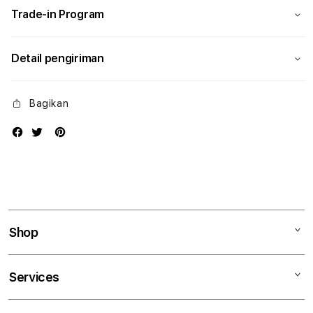
Trade-in Program
Detail pengiriman
Bagikan
Shop
Mac
Services
iPad