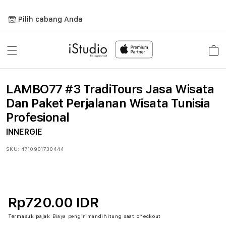
Lewati
ke
Pilih cabang Anda
konten
Keranja
LAMBO77 #3 TradiTours Jasa Wisata
Dan Paket Perjalanan Wisata Tunisia
Profesional
INNERGIE
SKU:
4710901730444
Rp720.00 IDR
Termasuk pajak
Biaya pengiriman
dihitung saat checkout