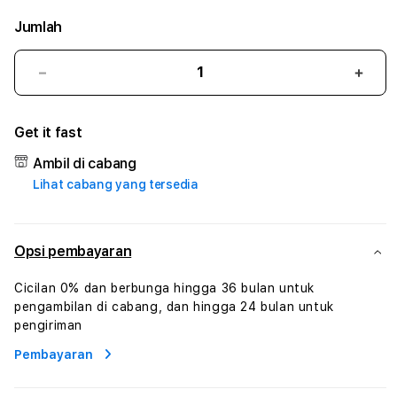
Jumlah
Kurangi
Tam
jumlah
juml
untuk
untu
Get it fast
LAMBO77
LAM
#3
#3
Ambil di cabang
TradiTours
Tradi
Lihat cabang yang tersedia
Jasa
Jasa
Wisata
Wisa
Dan
Dan
Paket
Pake
Opsi pembayaran
Perjalanan
Perja
Wisata
Wisa
Cicilan 0% dan berbunga hingga 36 bulan untuk
Tunisia
Tunis
pengambilan di cabang, dan hingga 24 bulan untuk
Profesional
Profe
pengiriman
Pembayaran