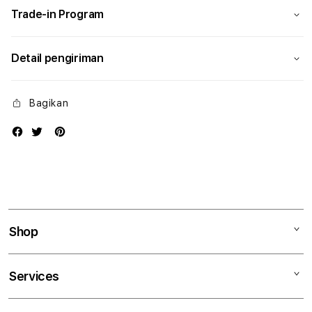
Trade-in Program
Detail pengiriman
Bagikan
Shop
Mac
Services
iPad