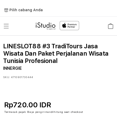
Lewati
ke
Pilih cabang Anda
konten
Keranja
LINESLOT88 #3 TradiTours Jasa
Wisata Dan Paket Perjalanan Wisata
Tunisia Profesional
INNERGIE
SKU:
4710901730444
Rp720.00 IDR
Termasuk pajak
Biaya pengiriman
dihitung saat checkout