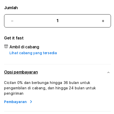
Jumlah
Kurangi
Tam
jumlah
juml
untuk
untu
Get it fast
LINESLOT88
LINE
#3
#3
Ambil di cabang
TradiTours
Tradi
Lihat cabang yang tersedia
Jasa
Jasa
Wisata
Wisa
Dan
Dan
Paket
Pake
Opsi pembayaran
Perjalanan
Perja
Wisata
Wisa
Cicilan 0% dan berbunga hingga 36 bulan untuk
Tunisia
Tunis
pengambilan di cabang, dan hingga 24 bulan untuk
Profesional
Profe
pengiriman
Pembayaran