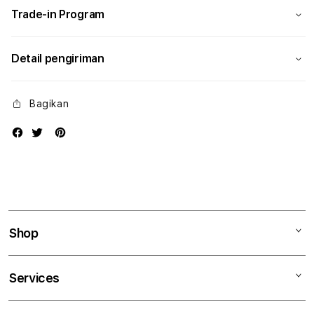
Trade-in Program
Detail pengiriman
Bagikan
Shop
Mac
Services
iPad