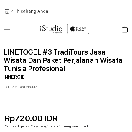
Lewati
ke
Pilih cabang Anda
konten
Keranja
LINETOGEL #3 TradiTours Jasa
Wisata Dan Paket Perjalanan Wisata
Tunisia Profesional
INNERGIE
SKU:
4710901730444
Rp720.00 IDR
Termasuk pajak
Biaya pengiriman
dihitung saat checkout