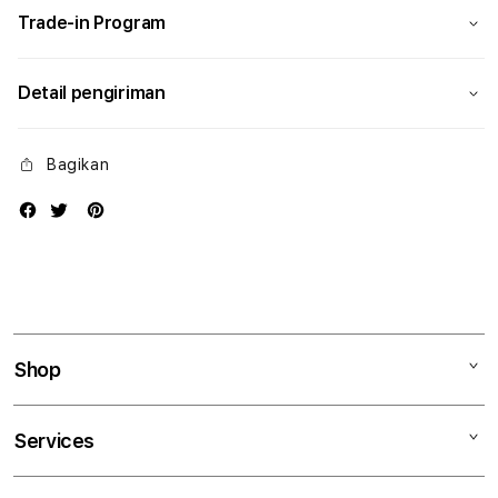
Trade-in Program
Detail pengiriman
Bagikan
Shop
Mac
Services
iPad