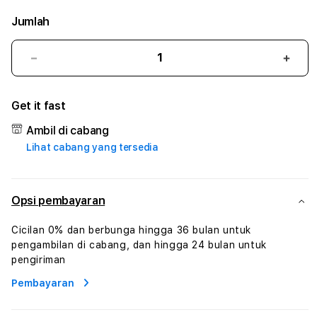
Jumlah
Kurangi
Tam
jumlah
juml
untuk
untu
Get it fast
LINETOGEL
LINE
#3
#3
Ambil di cabang
TradiTours
Tradi
Lihat cabang yang tersedia
Jasa
Jasa
Wisata
Wisa
Dan
Dan
Paket
Pake
Opsi pembayaran
Perjalanan
Perja
Wisata
Wisa
Cicilan 0% dan berbunga hingga 36 bulan untuk
Tunisia
Tunis
pengambilan di cabang, dan hingga 24 bulan untuk
Profesional
Profe
pengiriman
Pembayaran