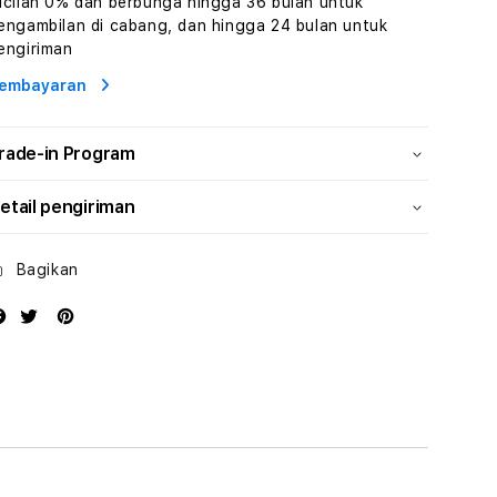
icilan 0% dan berbunga hingga 36 bulan untuk
Wisata
Wisata
engambilan di cabang, dan hingga 24 bulan untuk
Tunisia
Tunisia
engiriman
Profesional
Profesional
embayaran
rade-in Program
etail pengiriman
Bagikan