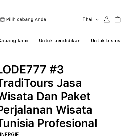
B
Masuk
Keranjang
Pilih cabang Anda
Thai
a
h
Cabang kami
Untuk pendidikan
Untuk bisnis
a
s
LODE777 #3
a
TradiTours Jasa
Wisata Dan Paket
Perjalanan Wisata
Tunisia Profesional
NNERGIE