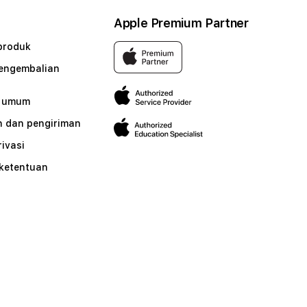
Apple Premium Partner
produk
pengembalian
n umum
 dan pengiriman
rivasi
 ketentuan
n