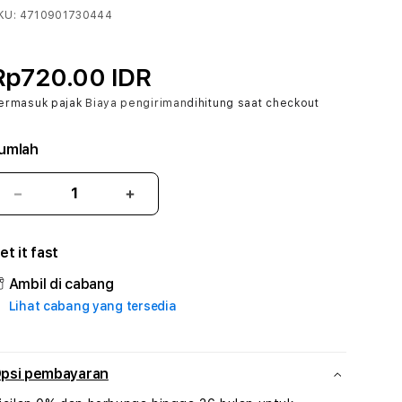
KU:
4710901730444
Rp720.00 IDR
ermasuk pajak
Biaya pengiriman
dihitung saat checkout
umlah
Kurangi
Tambah
jumlah
jumlah
untuk
untuk
et it fast
LODE777
LODE777
#3
#3
Ambil di cabang
TradiTours
TradiTours
Lihat cabang yang tersedia
Jasa
Jasa
Wisata
Wisata
Dan
Dan
Paket
Paket
psi pembayaran
Perjalanan
Perjalanan