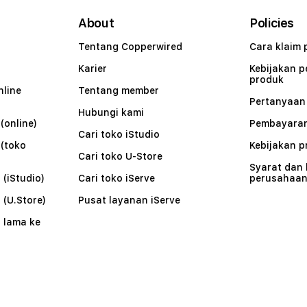
About
Policies
Tentang Copperwired
Cara klaim 
Karier
Kebijakan 
produk
nline
Tentang member
Pertanyaa
Hubungi kami
(online)
Pembayaran
Cari toko iStudio
 (toko
Kebijakan p
Cari toko U-Store
Syarat dan
 (iStudio)
Cari toko iServe
perusahaa
 (U.Store)
Pusat layanan iServe
 lama ke