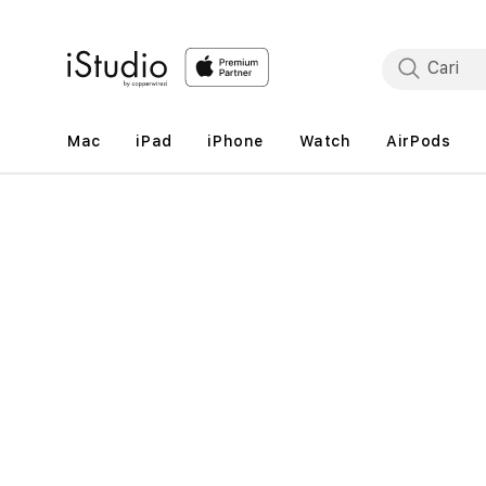
Lewati
ke
konten
Mac
iPad
iPhone
Watch
AirPods
Lewati
ke
informasi
produk