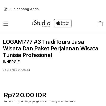
Lewati
ke
Pilih cabang Anda
konten
Keranja
LOGAM777 #3 TradiTours Jasa
Wisata Dan Paket Perjalanan Wisata
Tunisia Profesional
INNERGIE
SKU:
4710901730444
Rp720.00 IDR
Termasuk pajak
Biaya pengiriman
dihitung saat checkout