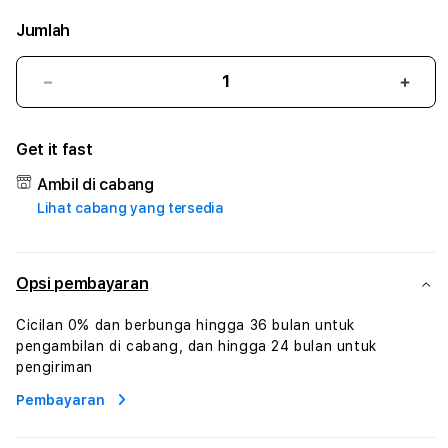
Jumlah
Kurangi
Tam
jumlah
juml
untuk
untu
Get it fast
LOGAM777
LOG
#3
#3
Ambil di cabang
TradiTours
Tradi
Lihat cabang yang tersedia
Jasa
Jasa
Wisata
Wisa
Dan
Dan
Paket
Pake
Opsi pembayaran
Perjalanan
Perja
Wisata
Wisa
Cicilan 0% dan berbunga hingga 36 bulan untuk
Tunisia
Tunis
pengambilan di cabang, dan hingga 24 bulan untuk
Profesional
Profe
pengiriman
Pembayaran