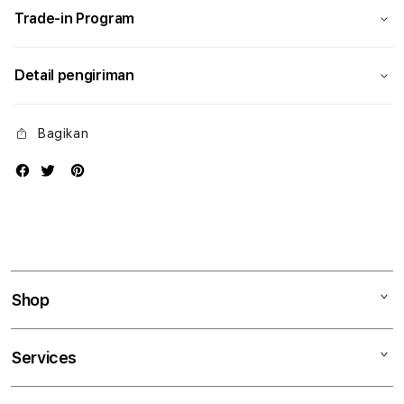
Trade-in Program
Detail pengiriman
Bagikan
Shop
Mac
Services
iPad