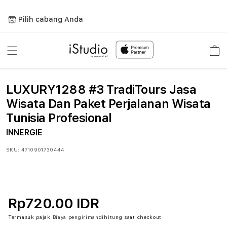
Lewati
ke
Pilih cabang Anda
konten
Keranja
LUXURY1288 #3 TradiTours Jasa
Wisata Dan Paket Perjalanan Wisata
Tunisia Profesional
INNERGIE
SKU:
4710901730444
Rp720.00 IDR
Termasuk pajak
Biaya pengiriman
dihitung saat checkout