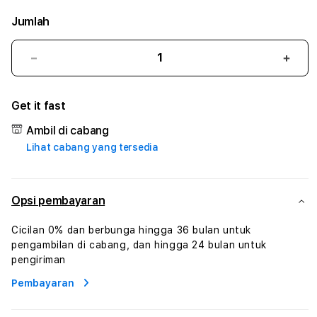
Jumlah
Kurangi
Tam
jumlah
juml
untuk
untu
Get it fast
LUXURY1288
LUX
#3
#3
Ambil di cabang
TradiTours
Tradi
Lihat cabang yang tersedia
Jasa
Jasa
Wisata
Wisa
Dan
Dan
Paket
Pake
Opsi pembayaran
Perjalanan
Perja
Wisata
Wisa
Cicilan 0% dan berbunga hingga 36 bulan untuk
Tunisia
Tunis
pengambilan di cabang, dan hingga 24 bulan untuk
Profesional
Profe
pengiriman
Pembayaran