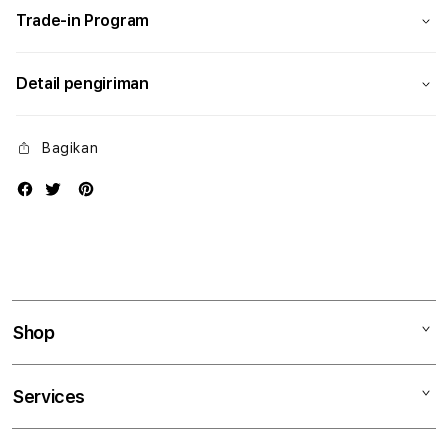
Trade-in Program
Detail pengiriman
Bagikan
Shop
Mac
Services
iPad