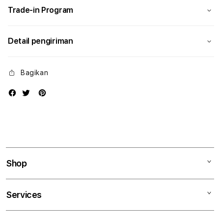
Trade-in Program
Detail pengiriman
Bagikan
Shop
Mac
Services
iPad