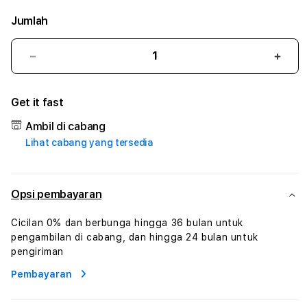
Jumlah
Kurangi
Tam
jumlah
juml
untuk
untu
Get it fast
M11SLOT
M11
#3
#3
Ambil di cabang
TradiTours
Tradi
Lihat cabang yang tersedia
Jasa
Jasa
Wisata
Wisa
Dan
Dan
Paket
Pake
Opsi pembayaran
Perjalanan
Perja
Wisata
Wisa
Cicilan 0% dan berbunga hingga 36 bulan untuk
Tunisia
Tunis
pengambilan di cabang, dan hingga 24 bulan untuk
Profesional
Profe
pengiriman
Pembayaran