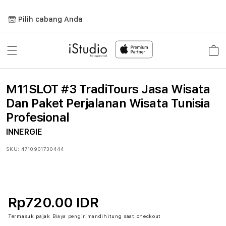
Lewati
ke
Pilih cabang Anda
konten
Keranja
M11SLOT #3 TradiTours Jasa Wisata
Dan Paket Perjalanan Wisata Tunisia
Profesional
INNERGIE
SKU:
4710901730444
Rp720.00 IDR
Termasuk pajak
Biaya pengiriman
dihitung saat checkout