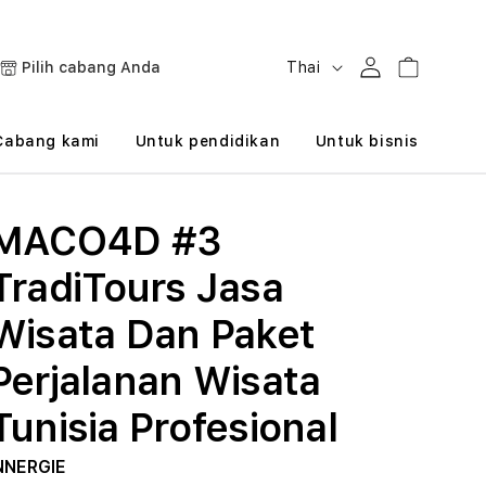
B
Masuk
Keranjang
Pilih cabang Anda
Thai
a
h
Cabang kami
Untuk pendidikan
Untuk bisnis
a
s
MACO4D #3
a
TradiTours Jasa
Wisata Dan Paket
Perjalanan Wisata
Tunisia Profesional
NNERGIE