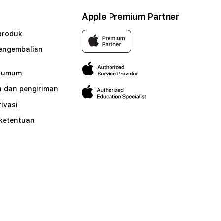
Apple Premium Partner
produk
pengembalian
n umum
 dan pengiriman
rivasi
 ketentuan
n