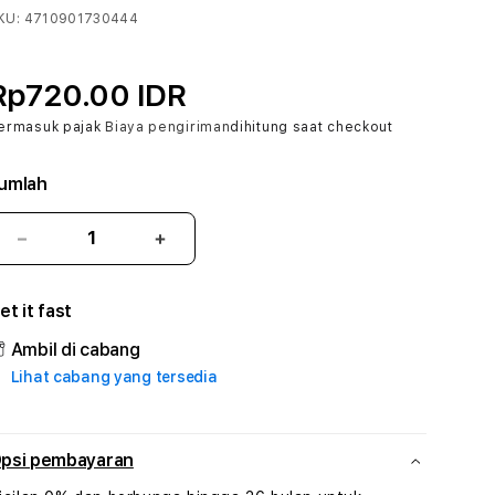
KU:
4710901730444
Rp720.00 IDR
ermasuk pajak
Biaya pengiriman
dihitung saat checkout
umlah
Kurangi
Tambah
jumlah
jumlah
untuk
untuk
et it fast
MACO4D
MACO4D
#3
#3
Ambil di cabang
TradiTours
TradiTours
Lihat cabang yang tersedia
Jasa
Jasa
Wisata
Wisata
Dan
Dan
Paket
Paket
psi pembayaran
Perjalanan
Perjalanan