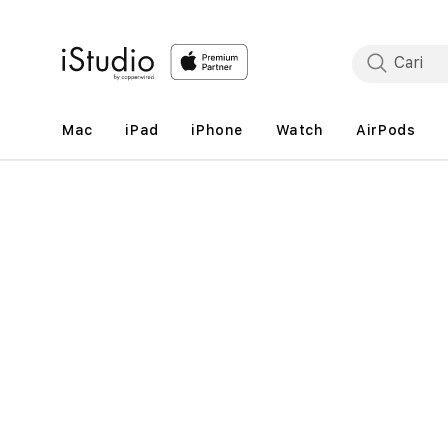
Lewati
ke
konten
Mac
iPad
iPhone
Watch
AirPods
Lewati
ke
informasi
produk