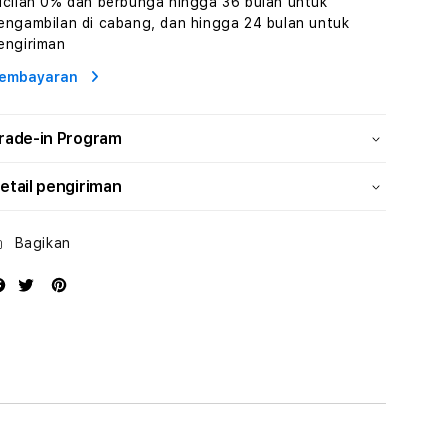
icilan 0% dan berbunga hingga 36 bulan untuk
Wisata
Wisata
engambilan di cabang, dan hingga 24 bulan untuk
Tunisia
Tunisia
engiriman
Profesional
Profesional
embayaran
rade-in Program
etail pengiriman
Bagikan