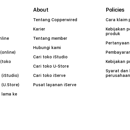
About
Policies
Tentang Copperwired
Cara klaim 
Karier
Kebijakan 
produk
nline
Tentang member
Pertanyaa
Hubungi kami
(online)
Pembayaran
Cari toko iStudio
 (toko
Kebijakan p
Cari toko U-Store
Syarat dan
 (iStudio)
Cari toko iServe
perusahaa
 (U.Store)
Pusat layanan iServe
 lama ke