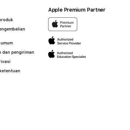
Apple Premium Partner
produk
pengembalian
n umum
 dan pengiriman
rivasi
 ketentuan
n