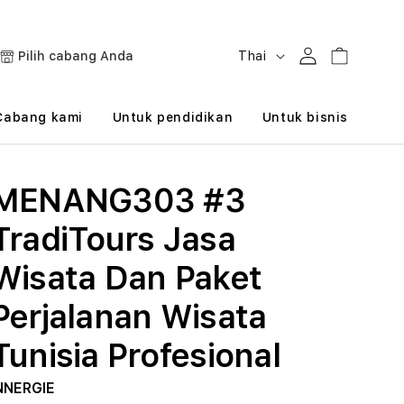
B
Masuk
Keranjang
Pilih cabang Anda
Thai
a
h
Cabang kami
Untuk pendidikan
Untuk bisnis
a
s
MENANG303 #3
a
TradiTours Jasa
Wisata Dan Paket
Perjalanan Wisata
Tunisia Profesional
NNERGIE