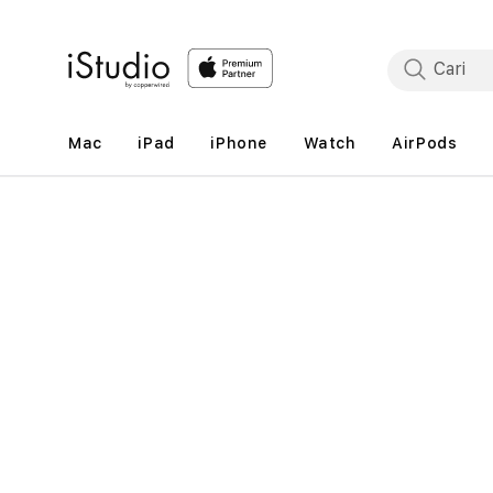
Lewati
ke
konten
Mac
iPad
iPhone
Watch
AirPods
Lewati
ke
informasi
produk