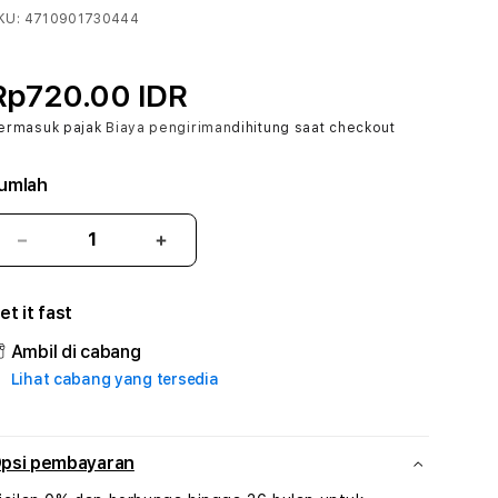
KU:
4710901730444
Rp720.00 IDR
ermasuk pajak
Biaya pengiriman
dihitung saat checkout
umlah
Kurangi
Tambah
jumlah
jumlah
untuk
untuk
et it fast
MENANG303
MENANG303
#3
#3
Ambil di cabang
TradiTours
TradiTours
Lihat cabang yang tersedia
Jasa
Jasa
Wisata
Wisata
Dan
Dan
Paket
Paket
psi pembayaran
Perjalanan
Perjalanan