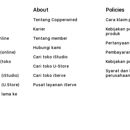
About
Policies
Tentang Copperwired
Cara klaim 
Karier
Kebijakan 
produk
nline
Tentang member
Pertanyaa
Hubungi kami
(online)
Pembayaran
Cari toko iStudio
 (toko
Kebijakan p
Cari toko U-Store
Syarat dan
 (iStudio)
Cari toko iServe
perusahaa
 (U.Store)
Pusat layanan iServe
 lama ke