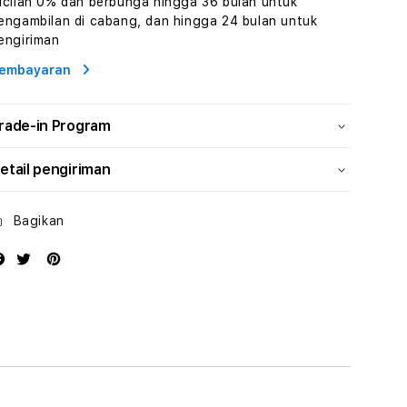
icilan 0% dan berbunga hingga 36 bulan untuk
Wisata
Wisata
engambilan di cabang, dan hingga 24 bulan untuk
Tunisia
Tunisia
engiriman
Profesional
Profesional
embayaran
rade-in Program
etail pengiriman
Bagikan