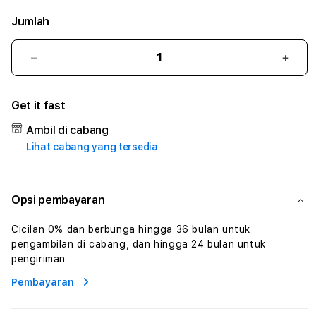
Jumlah
Kurangi
Tam
jumlah
juml
untuk
untu
Get it fast
MENTOS4D
MEN
#3
#3
Ambil di cabang
TradiTours
Tradi
Lihat cabang yang tersedia
Jasa
Jasa
Wisata
Wisa
Dan
Dan
Paket
Pake
Opsi pembayaran
Perjalanan
Perja
Wisata
Wisa
Cicilan 0% dan berbunga hingga 36 bulan untuk
Tunisia
Tunis
pengambilan di cabang, dan hingga 24 bulan untuk
Profesional
Profe
pengiriman
Pembayaran