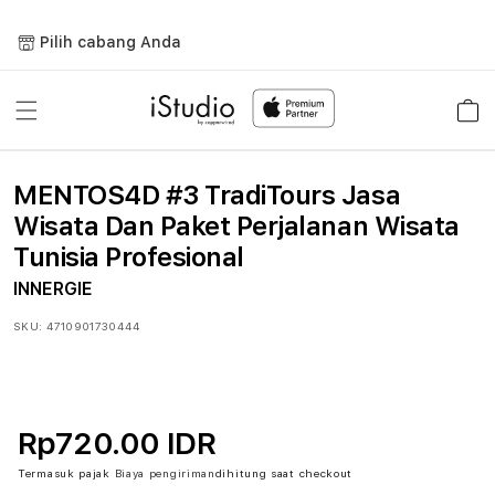
Lewati
ke
Pilih cabang Anda
konten
Keranja
MENTOS4D #3 TradiTours Jasa
Wisata Dan Paket Perjalanan Wisata
Tunisia Profesional
INNERGIE
SKU:
4710901730444
Rp720.00 IDR
Termasuk pajak
Biaya pengiriman
dihitung saat checkout