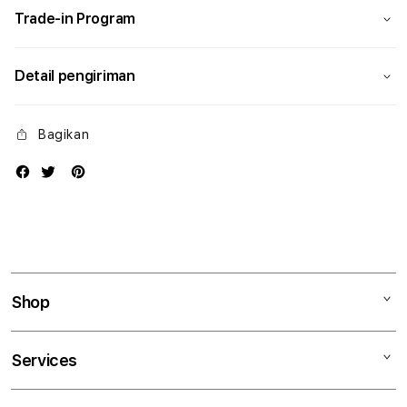
Trade-in Program
Detail pengiriman
Bagikan
Shop
Mac
Services
iPad