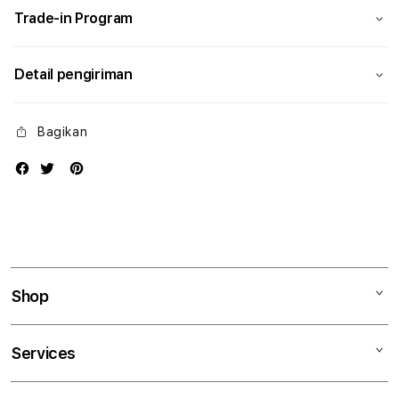
Trade-in Program
Detail pengiriman
Bagikan
Shop
Mac
Services
iPad