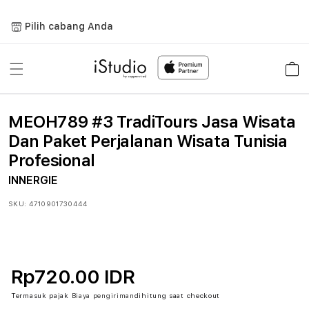
Lewati
ke
Pilih cabang Anda
konten
Keranja
MEOH789 #3 TradiTours Jasa Wisata
Dan Paket Perjalanan Wisata Tunisia
Profesional
INNERGIE
SKU:
4710901730444
Rp720.00 IDR
Termasuk pajak
Biaya pengiriman
dihitung saat checkout