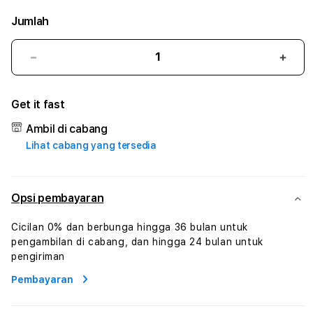
Jumlah
Kurangi
Tam
jumlah
juml
untuk
untu
Get it fast
MEOH789
MEO
#3
#3
Ambil di cabang
TradiTours
Tradi
Lihat cabang yang tersedia
Jasa
Jasa
Wisata
Wisa
Dan
Dan
Paket
Pake
Opsi pembayaran
Perjalanan
Perja
Wisata
Wisa
Cicilan 0% dan berbunga hingga 36 bulan untuk
Tunisia
Tunis
pengambilan di cabang, dan hingga 24 bulan untuk
Profesional
Profe
pengiriman
Pembayaran