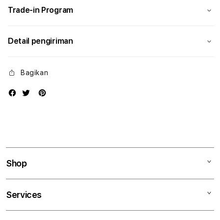
Trade-in Program
Detail pengiriman
Bagikan
Shop
Mac
Services
iPad