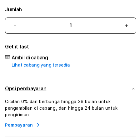
Jumlah
Kurangi
Tam
jumlah
juml
untuk
untu
Get it fast
MIO777
MIO7
#3
#3
Ambil di cabang
TradiTours
Tradi
Lihat cabang yang tersedia
Jasa
Jasa
Wisata
Wisa
Dan
Dan
Paket
Pake
Opsi pembayaran
Perjalanan
Perja
Wisata
Wisa
Cicilan 0% dan berbunga hingga 36 bulan untuk
Tunisia
Tunis
pengambilan di cabang, dan hingga 24 bulan untuk
Profesional
Profe
pengiriman
Pembayaran