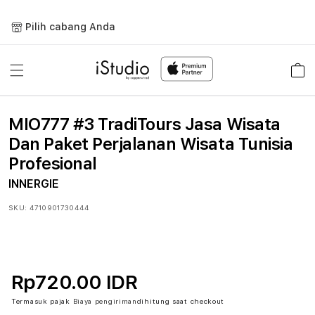
Lewati
ke
Pilih cabang Anda
konten
Keranja
MIO777 #3 TradiTours Jasa Wisata
Dan Paket Perjalanan Wisata Tunisia
Profesional
INNERGIE
SKU:
4710901730444
Rp720.00 IDR
Termasuk pajak
Biaya pengiriman
dihitung saat checkout