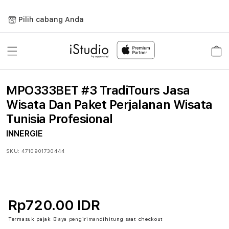
Lewati
ke
Pilih cabang Anda
konten
Keranja
MPO333BET #3 TradiTours Jasa
Wisata Dan Paket Perjalanan Wisata
Tunisia Profesional
INNERGIE
SKU:
4710901730444
Rp720.00 IDR
Termasuk pajak
Biaya pengiriman
dihitung saat checkout