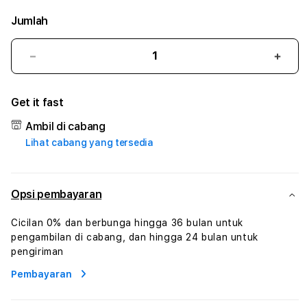
Jumlah
Kurangi
Tam
jumlah
juml
untuk
untu
Get it fast
MPO333BET
MPO
#3
#3
Ambil di cabang
TradiTours
Tradi
Lihat cabang yang tersedia
Jasa
Jasa
Wisata
Wisa
Dan
Dan
Paket
Pake
Opsi pembayaran
Perjalanan
Perja
Wisata
Wisa
Cicilan 0% dan berbunga hingga 36 bulan untuk
Tunisia
Tunis
pengambilan di cabang, dan hingga 24 bulan untuk
Profesional
Profe
pengiriman
Pembayaran