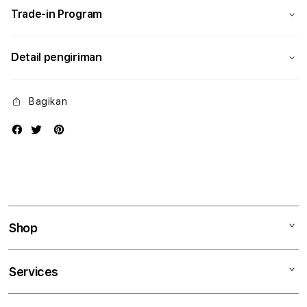
Trade-in Program
Detail pengiriman
Bagikan
Shop
Mac
Services
iPad