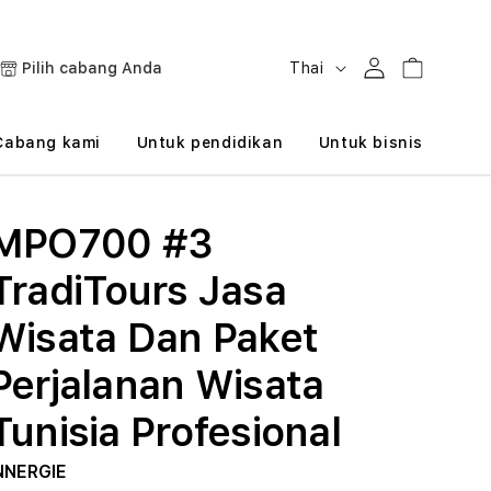
B
Masuk
Keranjang
Pilih cabang Anda
Thai
a
h
Cabang kami
Untuk pendidikan
Untuk bisnis
a
s
MPO700 #3
a
TradiTours Jasa
Wisata Dan Paket
Perjalanan Wisata
Tunisia Profesional
NNERGIE