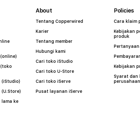
About
Policies
Tentang Copperwired
Cara klaim 
Karier
Kebijakan 
produk
nline
Tentang member
Pertanyaa
Hubungi kami
(online)
Pembayaran
Cari toko iStudio
 (toko
Kebijakan p
Cari toko U-Store
Syarat dan
 (iStudio)
Cari toko iServe
perusahaa
 (U.Store)
Pusat layanan iServe
 lama ke