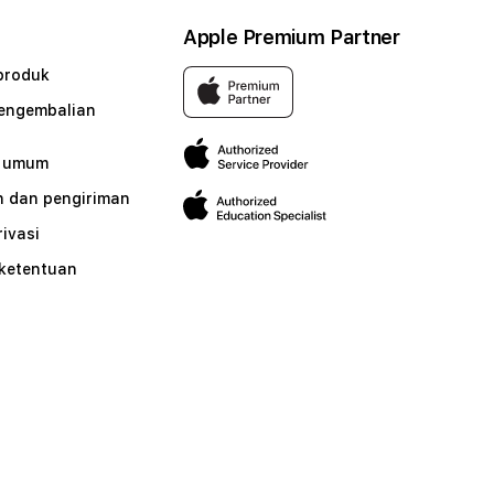
Apple Premium Partner
produk
pengembalian
n umum
 dan pengiriman
rivasi
 ketentuan
n