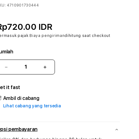
KU:
4710901730444
Rp720.00 IDR
ermasuk pajak
Biaya pengiriman
dihitung saat checkout
umlah
Kurangi
Tambah
jumlah
jumlah
untuk
untuk
et it fast
MPO700
MPO700
#3
#3
Ambil di cabang
TradiTours
TradiTours
Lihat cabang yang tersedia
Jasa
Jasa
Wisata
Wisata
Dan
Dan
Paket
Paket
psi pembayaran
Perjalanan
Perjalanan