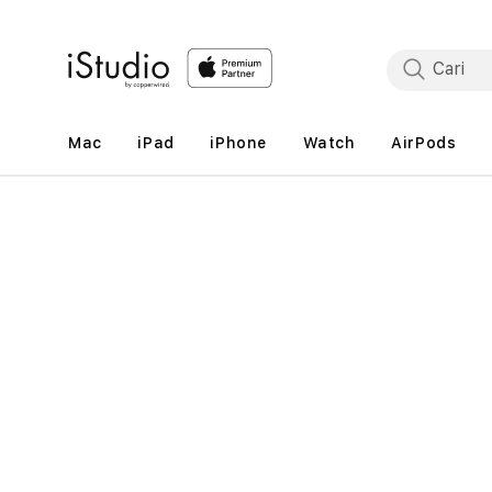
Lewati
ke
konten
Mac
iPad
iPhone
Watch
AirPods
Lewati
ke
informasi
produk