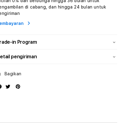
icilan 0% dan berbunga hingga 36 bulan untuk
Wisata
Wisata
engambilan di cabang, dan hingga 24 bulan untuk
Tunisia
Tunisia
engiriman
Profesional
Profesional
embayaran
rade-in Program
etail pengiriman
Bagikan