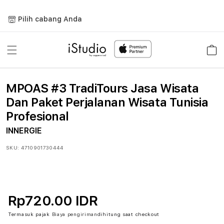
Lewati
ke
Pilih cabang Anda
konten
Keranja
MPOAS #3 TradiTours Jasa Wisata
Dan Paket Perjalanan Wisata Tunisia
Profesional
INNERGIE
SKU:
4710901730444
Rp720.00 IDR
Termasuk pajak
Biaya pengiriman
dihitung saat checkout