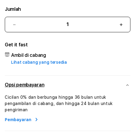
Jumlah
Kurangi
Tam
jumlah
juml
untuk
untu
Get it fast
MPOAS
MPO
#3
#3
Ambil di cabang
TradiTours
Tradi
Lihat cabang yang tersedia
Jasa
Jasa
Wisata
Wisa
Dan
Dan
Paket
Pake
Opsi pembayaran
Perjalanan
Perja
Wisata
Wisa
Cicilan 0% dan berbunga hingga 36 bulan untuk
Tunisia
Tunis
pengambilan di cabang, dan hingga 24 bulan untuk
Profesional
Profe
pengiriman
Pembayaran