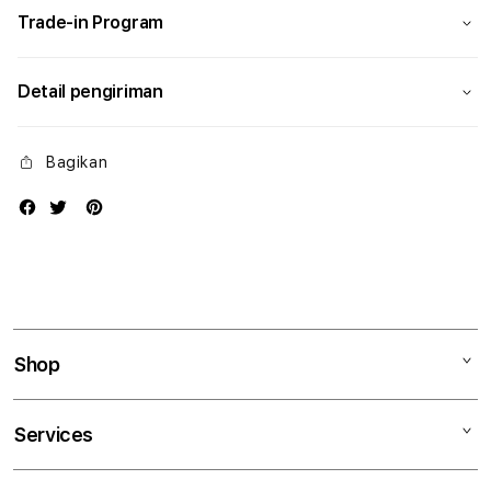
Trade-in Program
Detail pengiriman
Bagikan
Shop
Mac
Services
iPad