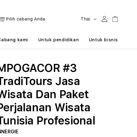
B
Masuk
Keranjang
Pilih cabang Anda
Thai
a
h
Cabang kami
Untuk pendidikan
Untuk bisnis
a
s
MPOGACOR #3
a
TradiTours Jasa
Wisata Dan Paket
Perjalanan Wisata
Tunisia Profesional
NNERGIE