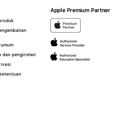
Apple Premium Partner
produk
pengembalian
n umum
 dan pengiriman
rivasi
 ketentuan
n