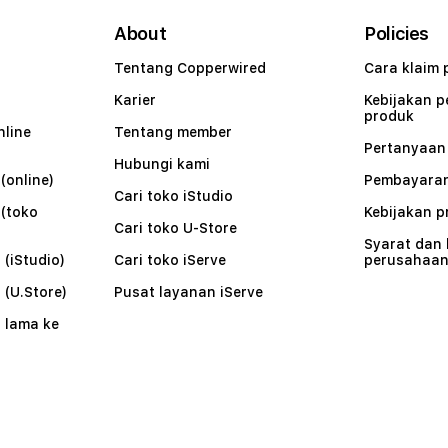
About
Policies
Tentang Copperwired
Cara klaim 
Karier
Kebijakan 
produk
nline
Tentang member
Pertanyaa
Hubungi kami
(online)
Pembayaran
Cari toko iStudio
 (toko
Kebijakan p
Cari toko U-Store
Syarat dan
 (iStudio)
Cari toko iServe
perusahaa
 (U.Store)
Pusat layanan iServe
 lama ke