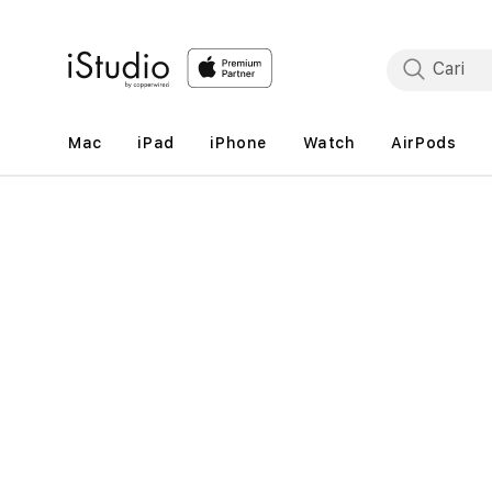
Lewati
ke
konten
Mac
iPad
iPhone
Watch
AirPods
Lewati
ke
informasi
produk