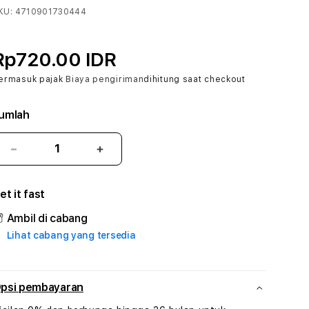
KU:
4710901730444
Rp720.00 IDR
ermasuk pajak
Biaya pengiriman
dihitung saat checkout
umlah
Kurangi
Tambah
jumlah
jumlah
untuk
untuk
et it fast
MPOGACOR
MPOGACOR
#3
#3
Ambil di cabang
TradiTours
TradiTours
Lihat cabang yang tersedia
Jasa
Jasa
Wisata
Wisata
Dan
Dan
Paket
Paket
psi pembayaran
Perjalanan
Perjalanan