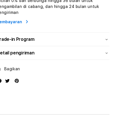
icilan 0% dan berbunga hingga 36 bulan untuk
Wisata
Wisata
engambilan di cabang, dan hingga 24 bulan untuk
Tunisia
Tunisia
engiriman
Profesional
Profesional
embayaran
rade-in Program
etail pengiriman
Bagikan