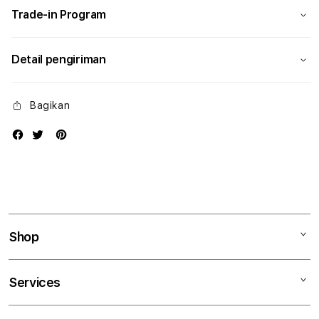
Trade-in Program
Detail pengiriman
Bagikan
Shop
Mac
Services
iPad