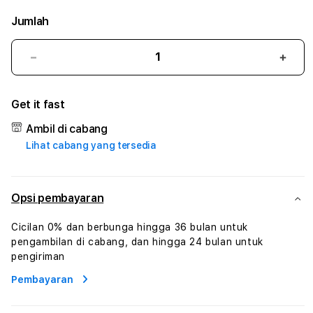
Jumlah
Kurangi
Tam
jumlah
juml
untuk
untu
Get it fast
MUSANG4D
MUS
#3
#3
Ambil di cabang
TradiTours
Tradi
Lihat cabang yang tersedia
Jasa
Jasa
Wisata
Wisa
Dan
Dan
Paket
Pake
Opsi pembayaran
Perjalanan
Perja
Wisata
Wisa
Cicilan 0% dan berbunga hingga 36 bulan untuk
Tunisia
Tunis
pengambilan di cabang, dan hingga 24 bulan untuk
Profesional
Profe
pengiriman
Pembayaran