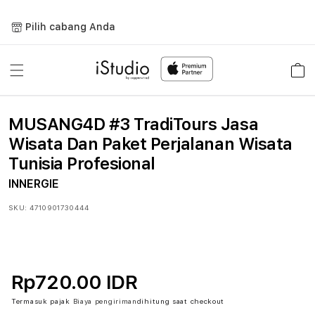
Lewati
ke
Pilih cabang Anda
konten
Keranja
MUSANG4D #3 TradiTours Jasa
Wisata Dan Paket Perjalanan Wisata
Tunisia Profesional
INNERGIE
SKU:
4710901730444
Rp720.00 IDR
Termasuk pajak
Biaya pengiriman
dihitung saat checkout