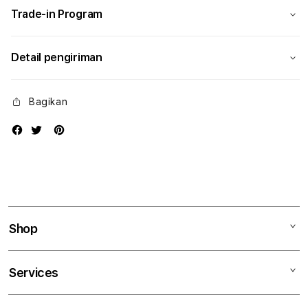
Trade-in Program
Detail pengiriman
Bagikan
Shop
Mac
Services
iPad