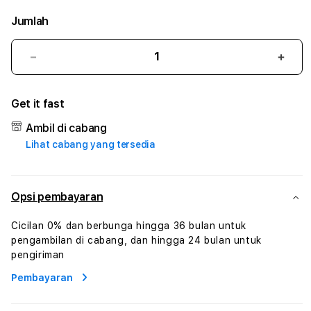
Jumlah
Kurangi
Tam
jumlah
juml
untuk
untu
Get it fast
NAGAMAS99
NAG
#3
#3
Ambil di cabang
TradiTours
Tradi
Lihat cabang yang tersedia
Jasa
Jasa
Wisata
Wisa
Dan
Dan
Paket
Pake
Opsi pembayaran
Perjalanan
Perja
Wisata
Wisa
Cicilan 0% dan berbunga hingga 36 bulan untuk
Tunisia
Tunis
pengambilan di cabang, dan hingga 24 bulan untuk
Profesional
Profe
pengiriman
Pembayaran