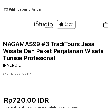
Lewati
ke
Pilih cabang Anda
konten
Keranja
NAGAMAS99 #3 TradiTours Jasa
Wisata Dan Paket Perjalanan Wisata
Tunisia Profesional
INNERGIE
SKU:
4710901730444
Rp720.00 IDR
Termasuk pajak
Biaya pengiriman
dihitung saat checkout