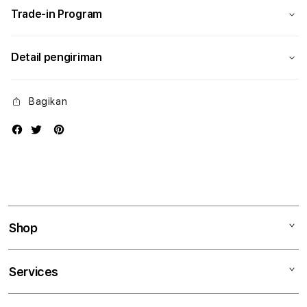
Trade-in Program
Detail pengiriman
Bagikan
Shop
Mac
Services
iPad