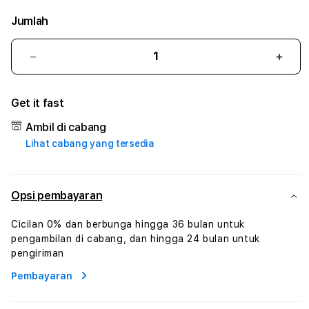
Jumlah
Kurangi
Tam
jumlah
juml
untuk
untu
Get it fast
NMAX4D
NMA
#3
#3
Ambil di cabang
TradiTours
Tradi
Lihat cabang yang tersedia
Jasa
Jasa
Wisata
Wisa
Dan
Dan
Paket
Pake
Opsi pembayaran
Perjalanan
Perja
Wisata
Wisa
Cicilan 0% dan berbunga hingga 36 bulan untuk
Tunisia
Tunis
pengambilan di cabang, dan hingga 24 bulan untuk
Profesional
Profe
pengiriman
Pembayaran