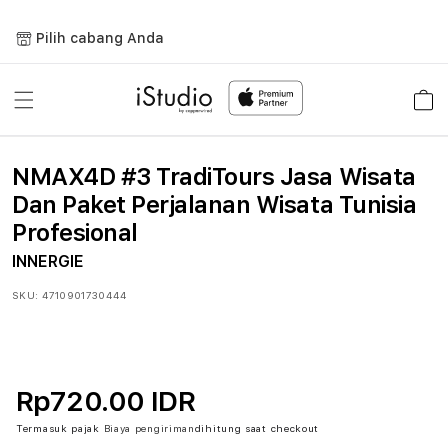
Lewati
ke
Pilih cabang Anda
konten
Keranja
NMAX4D #3 TradiTours Jasa Wisata
Dan Paket Perjalanan Wisata Tunisia
Profesional
INNERGIE
SKU:
4710901730444
Rp720.00 IDR
Termasuk pajak
Biaya pengiriman
dihitung saat checkout