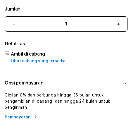
Jumlah
Kurangi
Tam
jumlah
juml
untuk
untu
Get it fast
NSR4D
NSR
#3
#3
Ambil di cabang
TradiTours
Tradi
Lihat cabang yang tersedia
Jasa
Jasa
Wisata
Wisa
Dan
Dan
Paket
Pake
Opsi pembayaran
Perjalanan
Perja
Wisata
Wisa
Cicilan 0% dan berbunga hingga 36 bulan untuk
Tunisia
Tunis
pengambilan di cabang, dan hingga 24 bulan untuk
Profesional
Profe
pengiriman
Pembayaran