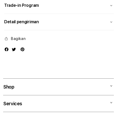
Trade-in Program
Detail pengiriman
Bagikan
Shop
Mac
Services
iPad