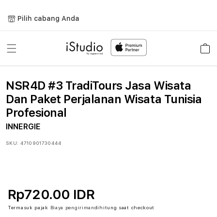
Lewati
ke
Pilih cabang Anda
konten
Keranja
NSR4D #3 TradiTours Jasa Wisata
Dan Paket Perjalanan Wisata Tunisia
Profesional
INNERGIE
SKU:
4710901730444
Rp720.00 IDR
Termasuk pajak
Biaya pengiriman
dihitung saat checkout