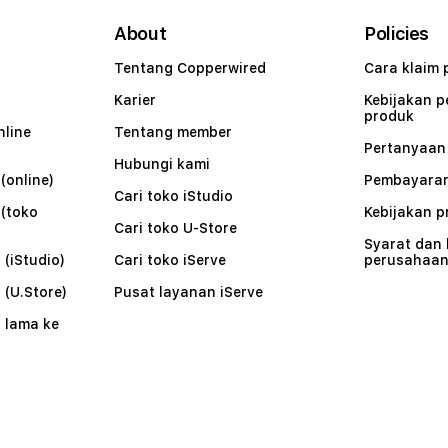
About
Policies
Tentang Copperwired
Cara klaim 
Karier
Kebijakan 
produk
nline
Tentang member
Pertanyaa
Hubungi kami
(online)
Pembayaran
Cari toko iStudio
 (toko
Kebijakan p
Cari toko U-Store
Syarat dan
 (iStudio)
Cari toko iServe
perusahaa
 (U.Store)
Pusat layanan iServe
 lama ke