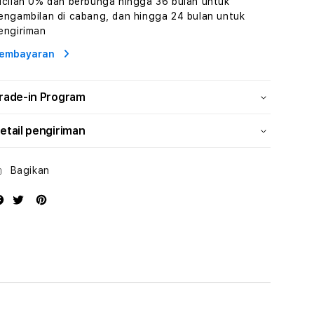
icilan 0% dan berbunga hingga 36 bulan untuk
Wisata
Wisata
engambilan di cabang, dan hingga 24 bulan untuk
Tunisia
Tunisia
engiriman
Profesional
Profesional
embayaran
rade-in Program
etail pengiriman
Bagikan