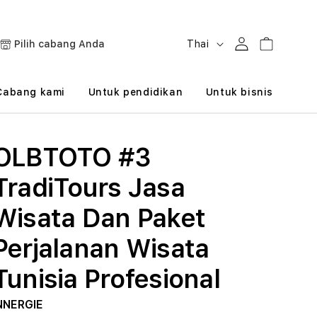
B
Masuk
Keranjang
Pilih cabang Anda
Thai
a
h
Cabang kami
Untuk pendidikan
Untuk bisnis
a
s
OLBTOTO #3
a
TradiTours Jasa
Wisata Dan Paket
Perjalanan Wisata
Tunisia Profesional
NNERGIE