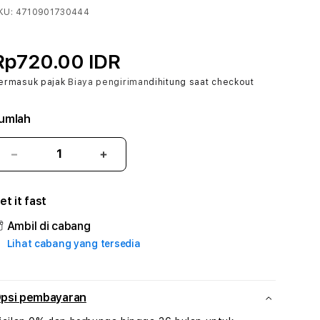
KU:
4710901730444
Rp720.00 IDR
ermasuk pajak
Biaya pengiriman
dihitung saat checkout
umlah
Kurangi
Tambah
jumlah
jumlah
untuk
untuk
et it fast
OLBTOTO
OLBTOTO
#3
#3
Ambil di cabang
TradiTours
TradiTours
Lihat cabang yang tersedia
Jasa
Jasa
Wisata
Wisata
Dan
Dan
Paket
Paket
psi pembayaran
Perjalanan
Perjalanan