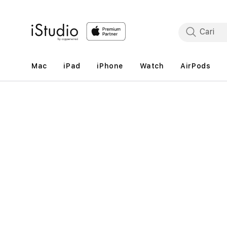
Lewati
ke
konten
Mac
iPad
iPhone
Watch
AirPods
Lewati
ke
informasi
produk