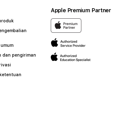
Apple Premium Partner
produk
pengembalian
n umum
 dan pengiriman
rivasi
 ketentuan
n