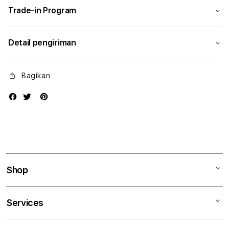
Trade-in Program
Detail pengiriman
Bagikan
Shop
Mac
Services
iPad