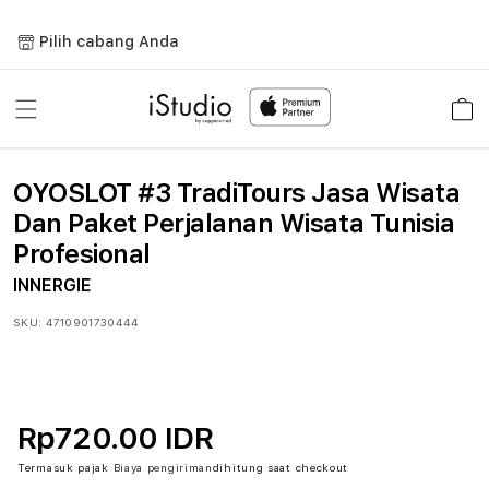
Lewati
ke
Pilih cabang Anda
konten
Keranja
OYOSLOT #3 TradiTours Jasa Wisata
Dan Paket Perjalanan Wisata Tunisia
Profesional
INNERGIE
SKU:
4710901730444
Rp720.00 IDR
Termasuk pajak
Biaya pengiriman
dihitung saat checkout