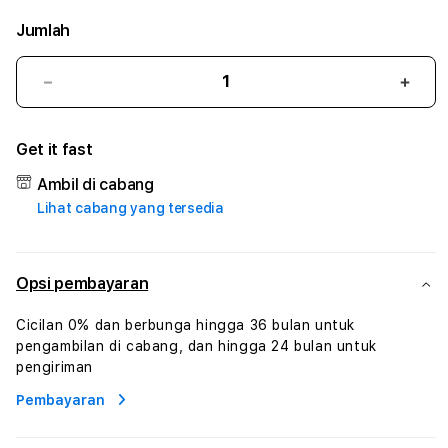
Jumlah
Kurangi
Tam
jumlah
juml
untuk
untu
Get it fast
OYOSLOT
OYO
#3
#3
Ambil di cabang
TradiTours
Tradi
Lihat cabang yang tersedia
Jasa
Jasa
Wisata
Wisa
Dan
Dan
Paket
Pake
Opsi pembayaran
Perjalanan
Perja
Wisata
Wisa
Cicilan 0% dan berbunga hingga 36 bulan untuk
Tunisia
Tunis
pengambilan di cabang, dan hingga 24 bulan untuk
Profesional
Profe
pengiriman
Pembayaran