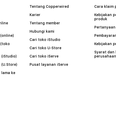
Tentang Copperwired
Cara klaim 
Karier
Kebijakan 
produk
nline
Tentang member
Pertanyaa
Hubungi kami
(online)
Pembayaran
Cari toko iStudio
 (toko
Kebijakan p
Cari toko U-Store
Syarat dan
 (iStudio)
Cari toko iServe
perusahaa
 (U.Store)
Pusat layanan iServe
 lama ke