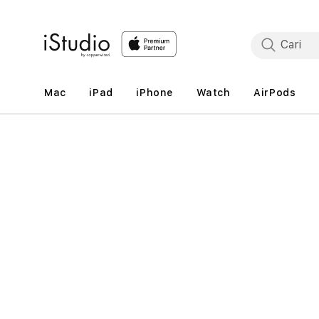
Lewati
ke
konten
Mac
iPad
iPhone
Watch
AirPods
Lewati
ke
informasi
produk