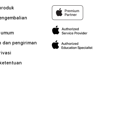
produk
pengembalian
n umum
 dan pengiriman
rivasi
 ketentuan
n