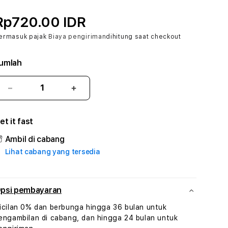
Rp720.00 IDR
ermasuk pajak
Biaya pengiriman
dihitung saat checkout
umlah
Kurangi
Tambah
jumlah
jumlah
untuk
untuk
et it fast
P200M
P200M
#3
#3
Ambil di cabang
TradiTours
TradiTours
Lihat cabang yang tersedia
Jasa
Jasa
Wisata
Wisata
Dan
Dan
Paket
Paket
psi pembayaran
Perjalanan
Perjalanan
icilan 0% dan berbunga hingga 36 bulan untuk
Wisata
Wisata
engambilan di cabang, dan hingga 24 bulan untuk
Tunisia
Tunisia