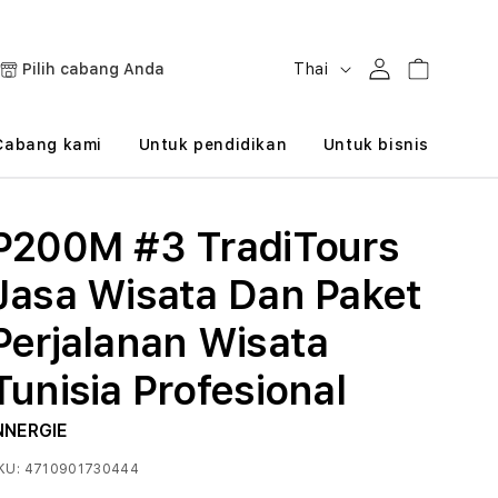
B
Masuk
Keranjang
Pilih cabang Anda
Thai
a
h
Cabang kami
Untuk pendidikan
Untuk bisnis
a
s
P200M #3 TradiTours
a
Jasa Wisata Dan Paket
Perjalanan Wisata
Tunisia Profesional
NNERGIE
KU:
4710901730444