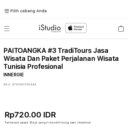
Lewati
ke
Pilih cabang Anda
konten
Keranja
PAITOANGKA #3 TradiTours Jasa
Wisata Dan Paket Perjalanan Wisata
Tunisia Profesional
INNERGIE
SKU:
4710901730444
Rp720.00 IDR
Termasuk pajak
Biaya pengiriman
dihitung saat checkout