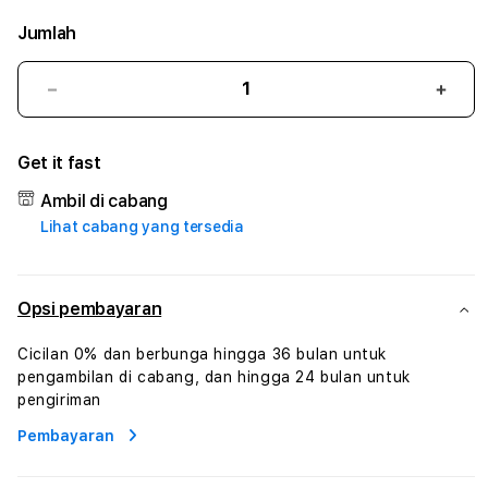
Jumlah
Kurangi
Tam
jumlah
juml
untuk
untu
Get it fast
PAITOANGKA
PAI
#3
#3
Ambil di cabang
TradiTours
Tradi
Lihat cabang yang tersedia
Jasa
Jasa
Wisata
Wisa
Dan
Dan
Paket
Pake
Opsi pembayaran
Perjalanan
Perja
Wisata
Wisa
Cicilan 0% dan berbunga hingga 36 bulan untuk
Tunisia
Tunis
pengambilan di cabang, dan hingga 24 bulan untuk
Profesional
Profe
pengiriman
Pembayaran