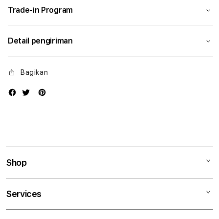
Trade-in Program
Detail pengiriman
Bagikan
Shop
Mac
Services
iPad