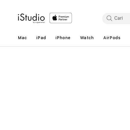
Lewati
ke
konten
Mac
iPad
iPhone
Watch
AirPods
Lewati
ke
informasi
produk