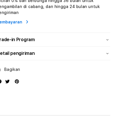
icilan 0% dan berbunga hingga 36 bulan untuk
Wisata
Wisata
engambilan di cabang, dan hingga 24 bulan untuk
Tunisia
Tunisia
engiriman
Profesional
Profesional
embayaran
rade-in Program
etail pengiriman
Bagikan