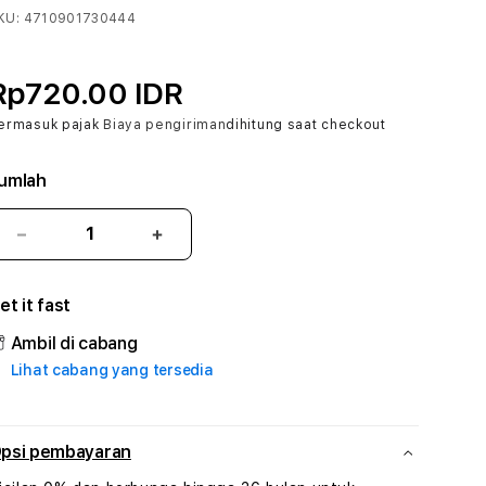
KU:
4710901730444
Rp720.00 IDR
ermasuk pajak
Biaya pengiriman
dihitung saat checkout
umlah
Kurangi
Tambah
jumlah
jumlah
untuk
untuk
et it fast
PANDORA188
PANDORA188
#3
#3
Ambil di cabang
TradiTours
TradiTours
Lihat cabang yang tersedia
Jasa
Jasa
Wisata
Wisata
Dan
Dan
Paket
Paket
psi pembayaran
Perjalanan
Perjalanan