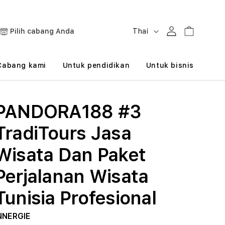
B
Masuk
Keranjang
Pilih cabang Anda
Thai
a
h
Cabang kami
Untuk pendidikan
Untuk bisnis
a
s
PANDORA188 #3
a
TradiTours Jasa
Wisata Dan Paket
Perjalanan Wisata
Tunisia Profesional
NNERGIE