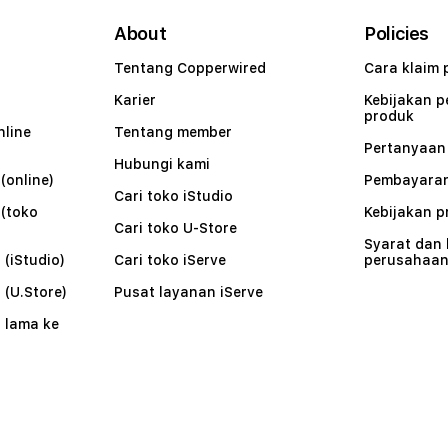
About
Policies
Tentang Copperwired
Cara klaim 
Karier
Kebijakan 
produk
nline
Tentang member
Pertanyaa
Hubungi kami
(online)
Pembayaran
Cari toko iStudio
 (toko
Kebijakan p
Cari toko U-Store
Syarat dan
 (iStudio)
Cari toko iServe
perusahaa
 (U.Store)
Pusat layanan iServe
 lama ke