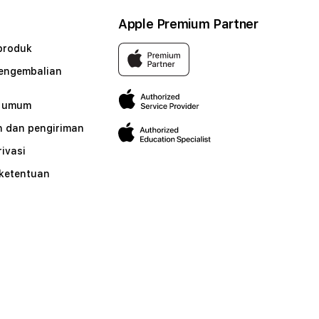
Apple Premium Partner
produk
pengembalian
n umum
 dan pengiriman
rivasi
 ketentuan
n