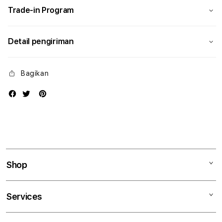
Trade-in Program
Detail pengiriman
Bagikan
Shop
Mac
Services
iPad