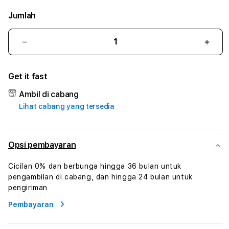
Jumlah
Kurangi
Tam
jumlah
juml
untuk
untu
Get it fast
PANGERANTOTO2
PAN
#3
#3
Ambil di cabang
TradiTours
Tradi
Lihat cabang yang tersedia
Jasa
Jasa
Wisata
Wisa
Dan
Dan
Paket
Pake
Opsi pembayaran
Perjalanan
Perja
Wisata
Wisa
Cicilan 0% dan berbunga hingga 36 bulan untuk
Tunisia
Tunis
pengambilan di cabang, dan hingga 24 bulan untuk
Profesional
Profe
pengiriman
Pembayaran