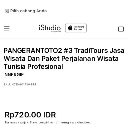
Lewati
ke
Pilih cabang Anda
konten
Keranja
PANGERANTOTO2 #3 TradiTours Jasa
Wisata Dan Paket Perjalanan Wisata
Tunisia Profesional
INNERGIE
SKU:
4710901730444
Rp720.00 IDR
Termasuk pajak
Biaya pengiriman
dihitung saat checkout