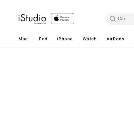
Lewati
ke
konten
Mac
iPad
iPhone
Watch
AirPods
Lewati
ke
informasi
produk