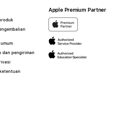
Apple Premium Partner
produk
pengembalian
n umum
 dan pengiriman
rivasi
 ketentuan
n