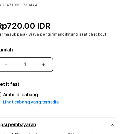
KU:
4710901730444
Rp720.00 IDR
ermasuk pajak
Biaya pengiriman
dihitung saat checkout
umlah
Kurangi
Tambah
jumlah
jumlah
untuk
untuk
et it fast
PARLAY88
PARLAY88
#3
#3
Ambil di cabang
TradiTours
TradiTours
Lihat cabang yang tersedia
Jasa
Jasa
Wisata
Wisata
Dan
Dan
Paket
Paket
psi pembayaran
Perjalanan
Perjalanan