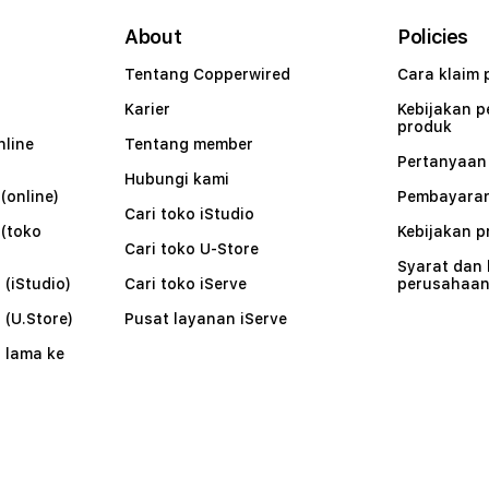
About
Policies
Tentang Copperwired
Cara klaim 
Karier
Kebijakan 
produk
nline
Tentang member
Pertanyaa
Hubungi kami
(online)
Pembayaran
Cari toko iStudio
 (toko
Kebijakan p
Cari toko U-Store
Syarat dan
 (iStudio)
Cari toko iServe
perusahaa
 (U.Store)
Pusat layanan iServe
 lama ke