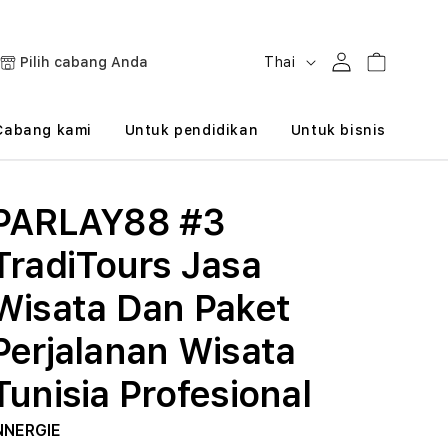
B
Masuk
Keranjang
Pilih cabang Anda
Thai
a
h
Cabang kami
Untuk pendidikan
Untuk bisnis
a
s
PARLAY88 #3
a
TradiTours Jasa
Wisata Dan Paket
Perjalanan Wisata
Tunisia Profesional
NNERGIE