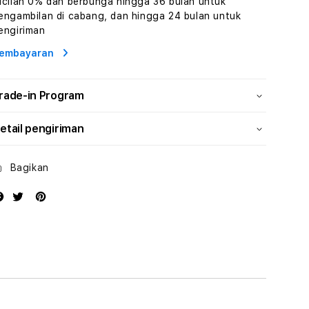
icilan 0% dan berbunga hingga 36 bulan untuk
Wisata
Wisata
engambilan di cabang, dan hingga 24 bulan untuk
Tunisia
Tunisia
engiriman
Profesional
Profesional
embayaran
rade-in Program
etail pengiriman
Bagikan