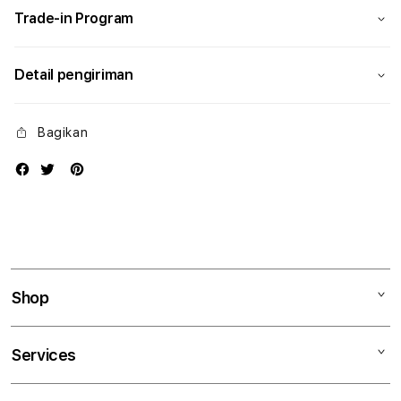
Trade-in Program
Detail pengiriman
Bagikan
Shop
Mac
Services
iPad