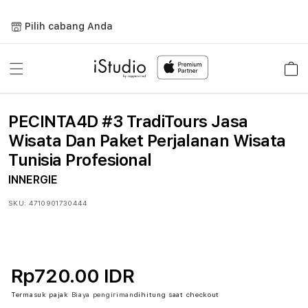
Lewati
ke
Pilih cabang Anda
konten
Keranja
PECINTA4D #3 TradiTours Jasa
Wisata Dan Paket Perjalanan Wisata
Tunisia Profesional
INNERGIE
SKU:
4710901730444
Rp720.00 IDR
Termasuk pajak
Biaya pengiriman
dihitung saat checkout