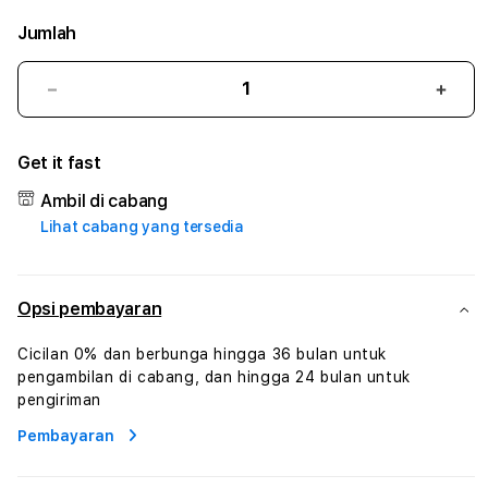
Jumlah
Kurangi
Tam
jumlah
juml
untuk
untu
Get it fast
PECINTA4D
PEC
#3
#3
Ambil di cabang
TradiTours
Tradi
Lihat cabang yang tersedia
Jasa
Jasa
Wisata
Wisa
Dan
Dan
Paket
Pake
Opsi pembayaran
Perjalanan
Perja
Wisata
Wisa
Cicilan 0% dan berbunga hingga 36 bulan untuk
Tunisia
Tunis
pengambilan di cabang, dan hingga 24 bulan untuk
Profesional
Profe
pengiriman
Pembayaran